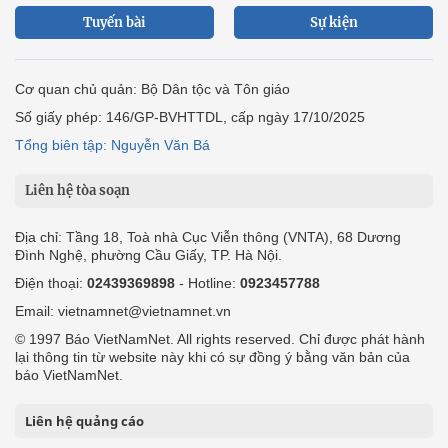
Tuyến bài
Sự kiện
Cơ quan chủ quản: Bộ Dân tộc và Tôn giáo
Số giấy phép: 146/GP-BVHTTDL, cấp ngày 17/10/2025
Tổng biên tập: Nguyễn Văn Bá
Liên hệ tòa soạn
Địa chỉ: Tầng 18, Toà nhà Cục Viễn thông (VNTA), 68 Dương
Đình Nghệ, phường Cầu Giấy, TP. Hà Nội.
Điện thoại:
02439369898
- Hotline:
0923457788
Email: vietnamnet@vietnamnet.vn
© 1997 Báo VietNamNet. All rights reserved. Chỉ được phát hành
lại thông tin từ website này khi có sự đồng ý bằng văn bản của
báo VietNamNet.
Liên hệ quảng cáo