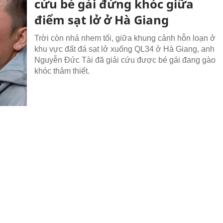
cứu bé gái đứng khóc giữa
điểm sạt lở ở Hà Giang
Trời còn nhá nhem tối, giữa khung cảnh hỗn loạn ở
khu vực đất đá sạt lở xuống QL34 ở Hà Giang, anh
Nguyễn Đức Tài đã giải cứu được bé gái đang gào
khóc thảm thiết.