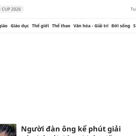
 CUP 2026
Tu
giáo
Giáo dục
Thế giới
Thể thao
Văn hóa - Giải trí
Đời sống
S
Người đàn ông kể phút giải