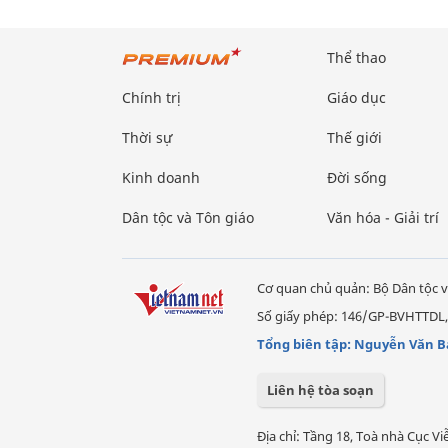
Thể thao
Chính trị
Giáo dục
Thời sự
Thế giới
Kinh doanh
Đời sống
Dân tộc và Tôn giáo
Văn hóa - Giải trí
Cơ quan chủ quản: Bộ Dân tộc v
Số giấy phép: 146/GP-BVHTTDL,
Tổng biên tập: Nguyễn Văn B
Liên hệ tòa soạn
Địa chỉ: Tầng 18, Toà nhà Cục 