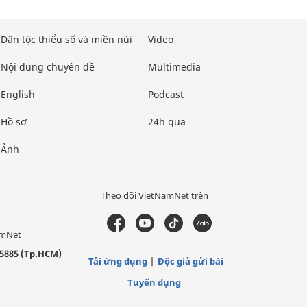
Dân tộc thiểu số và miền núi
Video
Nội dung chuyên đề
Multimedia
English
Podcast
Hồ sơ
24h qua
Ảnh
Theo dõi VietNamNet trên
amNet
5885 (Tp.HCM)
Tải ứng dụng
Độc giả gửi bài
Tuyển dụng