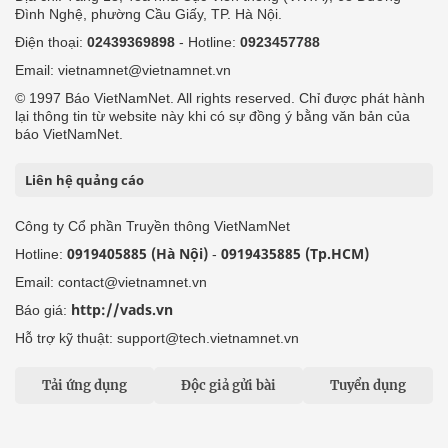
Đình Nghệ, phường Cầu Giấy, TP. Hà Nội.
Điện thoại:
02439369898
- Hotline:
0923457788
Email: vietnamnet@vietnamnet.vn
© 1997 Báo VietNamNet. All rights reserved. Chỉ được phát hành
lại thông tin từ website này khi có sự đồng ý bằng văn bản của
báo VietNamNet.
Liên hệ quảng cáo
Công ty Cổ phần Truyền thông VietNamNet
0919405885 (Hà Nội)
0919435885 (Tp.HCM)
Hotline:
-
Email: contact@vietnamnet.vn
http://vads.vn
Báo giá:
Hỗ trợ kỹ thuật: support@tech.vietnamnet.vn
Tải ứng dụng
Độc giả gửi bài
Tuyển dụng