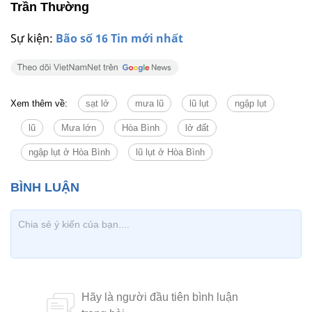
Trần Thường
Sự kiện:
Bão số 16 Tin mới nhất
Xem thêm về:
sạt lở
mưa lũ
lũ lụt
ngập lụt
lũ
Mưa lớn
Hòa Bình
lở đất
ngập lụt ở Hòa Bình
lũ lụt ở Hòa Bình