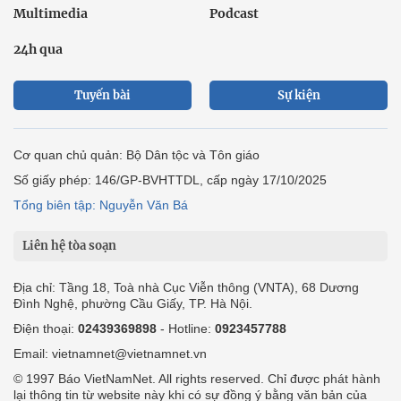
Multimedia
Podcast
24h qua
Tuyến bài
Sự kiện
Cơ quan chủ quản: Bộ Dân tộc và Tôn giáo
Số giấy phép: 146/GP-BVHTTDL, cấp ngày 17/10/2025
Tổng biên tập: Nguyễn Văn Bá
Liên hệ tòa soạn
Địa chỉ: Tầng 18, Toà nhà Cục Viễn thông (VNTA), 68 Dương
Đình Nghệ, phường Cầu Giấy, TP. Hà Nội.
Điện thoại:
02439369898
- Hotline:
0923457788
Email: vietnamnet@vietnamnet.vn
© 1997 Báo VietNamNet. All rights reserved. Chỉ được phát hành
lại thông tin từ website này khi có sự đồng ý bằng văn bản của