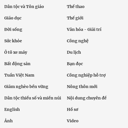
Dân tộc và Tôn giáo
Thể thao
Giáo dục
Thế giới
Đời sống
Văn hóa - Giải trí
Sức khỏe
Công nghệ
Ô tô xe máy
Du lịch
Bất động sản
Bạn đọc
Tuần Việt Nam
Công nghiệp hỗ trợ
Giảm nghèo bền vững
Nông thôn mới
Dân tộc thiểu số và miền núi
Nội dung chuyên đề
English
Hồ sơ
Ảnh
Video