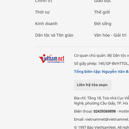
Chính trị
Giáo dục
Thời sự
Thế giới
Kinh doanh
Đời sống
Dân tộc và Tôn giáo
Văn hóa - Giải trí
Cơ quan chủ quản: Bộ Dân tộc v
Số giấy phép: 146/GP-BVHTTDL,
Tổng biên tập: Nguyễn Văn B
Liên hệ tòa soạn
Địa chỉ: Tầng 18, Toà nhà Cục 
Nghệ, phường Cầu Giấy, TP. Hà 
Điện thoại:
02439369898
- Hotli
Email: vietnamnet@vietnamnet
© 1997 Báo VietNamNet. All righ