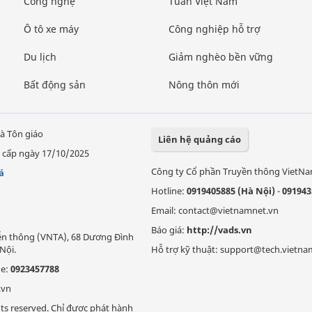
Công nghệ
Tuần Việt Nam
Ô tô xe máy
Công nghiệp hỗ trợ
Du lịch
Giảm nghèo bền vững
Bất động sản
Nông thôn mới
à Tôn giáo
Liên hệ quảng cáo
 cấp ngày 17/10/2025
Công ty Cổ phần Truyền thông VietN
á
Hotline:
0919405885 (Hà Nội)
-
091943
Email: contact@vietnamnet.vn
Báo giá:
http://vads.vn
Viễn thông (VNTA), 68 Dương Đình
Nội.
Hỗ trợ kỹ thuật: support@tech.vietna
ne:
0923457788
.vn
ts reserved. Chỉ được phát hành