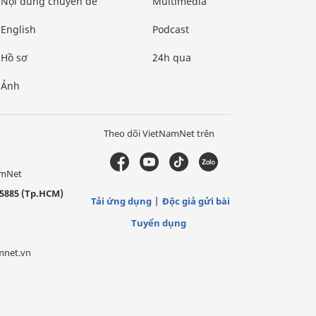
Nội dung chuyên đề
Multimedia
English
Podcast
Hồ sơ
24h qua
Ảnh
Theo dõi VietNamNet trên
amNet
5885 (Tp.HCM)
Tải ứng dụng
Độc giả gửi bài
Tuyển dụng
mnet.vn