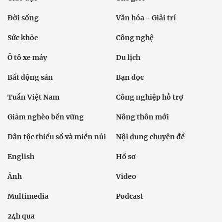
Đời sống
Văn hóa - Giải trí
Sức khỏe
Công nghệ
Ô tô xe máy
Du lịch
Bất động sản
Bạn đọc
Tuần Việt Nam
Công nghiệp hỗ trợ
Giảm nghèo bền vững
Nông thôn mới
Dân tộc thiểu số và miền núi
Nội dung chuyên đề
English
Hồ sơ
Ảnh
Video
Multimedia
Podcast
24h qua