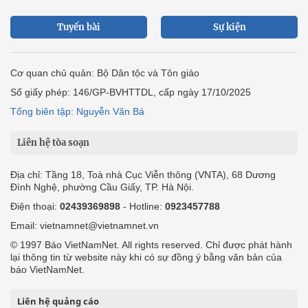
Tuyến bài
Sự kiện
Cơ quan chủ quản: Bộ Dân tộc và Tôn giáo
Số giấy phép: 146/GP-BVHTTDL, cấp ngày 17/10/2025
Tổng biên tập: Nguyễn Văn Bá
Liên hệ tòa soạn
Địa chỉ: Tầng 18, Toà nhà Cục Viễn thông (VNTA), 68 Dương
Đình Nghệ, phường Cầu Giấy, TP. Hà Nội.
Điện thoại:
02439369898
- Hotline:
0923457788
Email: vietnamnet@vietnamnet.vn
© 1997 Báo VietNamNet. All rights reserved. Chỉ được phát hành
lại thông tin từ website này khi có sự đồng ý bằng văn bản của
báo VietNamNet.
Liên hệ quảng cáo