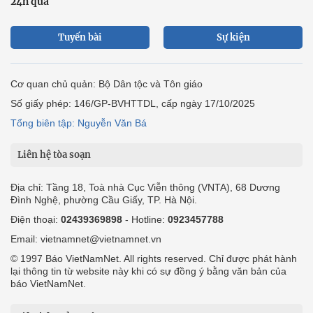
24h qua
Tuyến bài
Sự kiện
Cơ quan chủ quản: Bộ Dân tộc và Tôn giáo
Số giấy phép: 146/GP-BVHTTDL, cấp ngày 17/10/2025
Tổng biên tập: Nguyễn Văn Bá
Liên hệ tòa soạn
Địa chỉ: Tầng 18, Toà nhà Cục Viễn thông (VNTA), 68 Dương
Đình Nghệ, phường Cầu Giấy, TP. Hà Nội.
Điện thoại:
02439369898
- Hotline:
0923457788
Email: vietnamnet@vietnamnet.vn
© 1997 Báo VietNamNet. All rights reserved. Chỉ được phát hành
lại thông tin từ website này khi có sự đồng ý bằng văn bản của
báo VietNamNet.