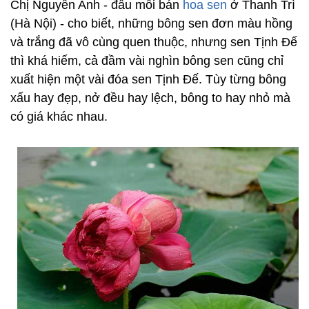
Chị Nguyễn Anh - đầu mối bán
hoa sen
ở Thanh Trì
(Hà Nội) - cho biết, những bông sen đơn màu hồng
và trắng đã vô cùng quen thuộc, nhưng sen Tịnh Đế
thì khá hiếm, cả đầm vài nghìn bông sen cũng chỉ
xuất hiện một vài đóa sen Tịnh Đế. Tùy từng bông
xấu hay đẹp, nở đều hay lệch, bông to hay nhỏ mà
có giá khác nhau.