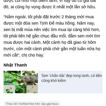
được coi như một điềm lành, vì vậy dù có giá đắt
đỏ, ai cũng hy vọng được ít nhất một lần sở hữu.
“Năm ngoái, tôi phải đặt trước 2 tháng mới mua
được một đóa sen Tịnh Đế màu hồng. Năm nay,
sen bị mất mùa nên việc tìm mua lại càng khó hơn,
tôi phải liên hệ gần chục đầu mối, đầm sen mới tìm
mua được hai cành. Một cành họ đã giao từ hôm
trước, còn một cành phải chờ gần một tuần nữa họ
mới cắt”, chị cho hay.
Nhật Thanh
Sen 'chân dài' đẹp long lanh, có tiền
cũng khó kiếm