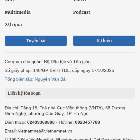
Multimedia
Podcast
24h qua
Tuyến bài
Sự kiện
Cơ quan chủ quản: Bộ Dân tộc và Tôn giáo
Số giấy phép: 146/GP-BVHTTDL, cấp ngày 17/10/2025
Tổng biên tập: Nguyễn Văn Bá
Liên hệ tòa soạn
Địa chỉ: Tầng 18, Toà nhà Cục Viễn thông (VNTA), 68 Dương
Đình Nghệ, phường Cầu Giấy, TP. Hà Nội.
Điện thoại:
02439369898
- Hotline:
0923457788
Email: vietnamnet@vietnamnet.vn
© 1997 Báo VietNamNet. All rights reserved. Chỉ được phát hành