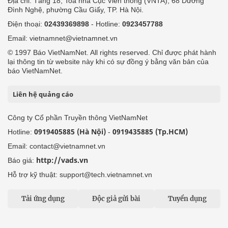
Địa chỉ: Tầng 18, Toà nhà Cục Viễn thông (VNTA), 68 Dương
Đình Nghệ, phường Cầu Giấy, TP. Hà Nội.
Điện thoại:
02439369898
- Hotline:
0923457788
Email: vietnamnet@vietnamnet.vn
© 1997 Báo VietNamNet. All rights reserved. Chỉ được phát hành
lại thông tin từ website này khi có sự đồng ý bằng văn bản của
báo VietNamNet.
Liên hệ quảng cáo
Công ty Cổ phần Truyền thông VietNamNet
0919405885 (Hà Nội)
0919435885 (Tp.HCM)
Hotline:
-
Email: contact@vietnamnet.vn
http://vads.vn
Báo giá:
Hỗ trợ kỹ thuật: support@tech.vietnamnet.vn
Tải ứng dụng
Độc giả gửi bài
Tuyển dụng