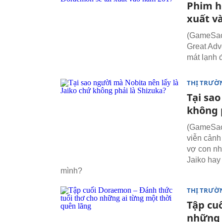
Phim h
xuất v
(GameSao.
Great Adv
mát lạnh 
THỊ TRƯỜ
Tại sao
không 
(GameSao.
viễn cảnh
vợ con nhe
Jaiko hay
mình?
THỊ TRƯỜ
Tập cu
những 