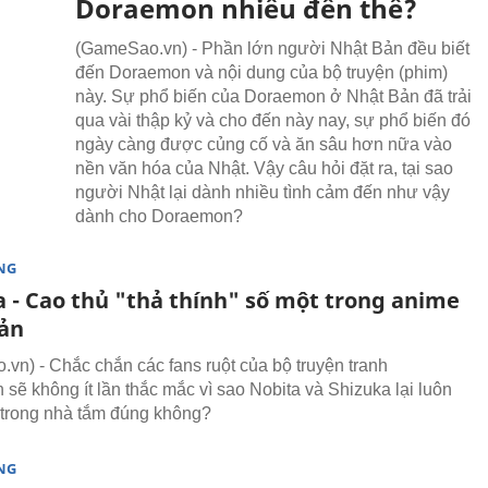
Doraemon nhiều đến thế?
(GameSao.vn) - Phần lớn người Nhật Bản đều biết
đến Doraemon và nội dung của bộ truyện (phim)
này. Sự phổ biến của Doraemon ở Nhật Bản đã trải
qua vài thập kỷ và cho đến này nay, sự phổ biến đó
ngày càng được củng cố và ăn sâu hơn nữa vào
nền văn hóa của Nhật. Vậy câu hỏi đặt ra, tại sao
người Nhật lại dành nhiều tình cảm đến như vậy
dành cho Doraemon?
NG
a - Cao thủ "thả thính" số một trong anime
ản
vn) - Chắc chắn các fans ruột của bộ truyện tranh
sẽ không ít lần thắc mắc vì sao Nobita và Shizuka lại luôn
trong nhà tắm đúng không?
NG