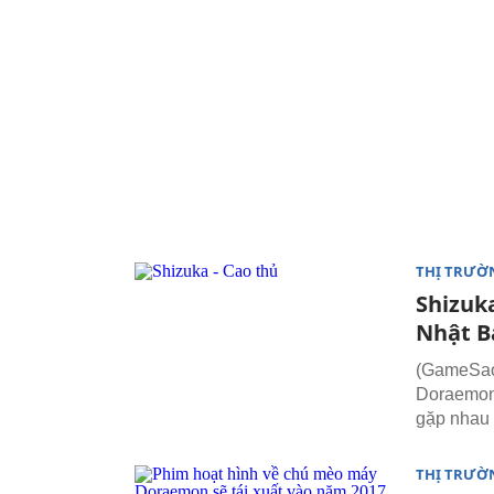
THỊ TRƯỜ
Shizuk
Nhật B
(GameSao.
Doraemon 
gặp nhau 
THỊ TRƯỜ