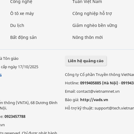
Công nghệ
Tuần Việt Nam
Ô tô xe máy
Công nghiệp hỗ trợ
Du lịch
Giảm nghèo bền vững
Bất động sản
Nông thôn mới
à Tôn giáo
Liên hệ quảng cáo
 cấp ngày 17/10/2025
Công ty Cổ phần Truyền thông VietN
á
Hotline:
0919405885 (Hà Nội)
-
091943
Email: contact@vietnamnet.vn
Báo giá:
http://vads.vn
Viễn thông (VNTA), 68 Dương Đình
Nội.
Hỗ trợ kỹ thuật: support@tech.vietna
ne:
0923457788
.vn
ts reserved. Chỉ được phát hành