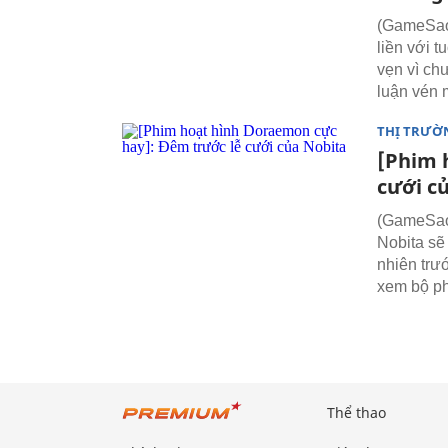
(GameSao.
liền với t
vẹn vì ch
luận vén 
THỊ TRƯỜ
[Phim 
cưới c
(GameSao)
Nobita sẽ
nhiên trư
xem bộ ph
Thể thao