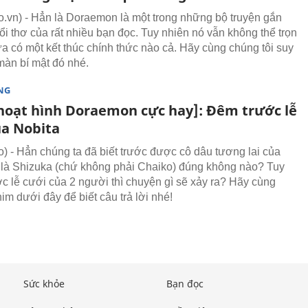
vn) - Hẳn là Doraemon là một trong những bộ truyện gắn
uổi thơ của rất nhiều bạn đọc. Tuy nhiên nó vẫn không thể trọn
ưa có một kết thúc chính thức nào cả. Hãy cùng chúng tôi suy
màn bí mật đó nhé.
NG
hoạt hình Doraemon cực hay]: Đêm trước lễ
ủa Nobita
 - Hẳn chúng ta đã biết trước được cô dâu tương lai của
 là Shizuka (chứ không phải Chaiko) đúng không nào? Tuy
ớc lễ cưới của 2 người thì chuyện gì sẽ xảy ra? Hãy cùng
im dưới đây để biết câu trả lời nhé!
Sức khỏe
Bạn đọc