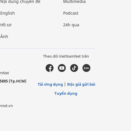
Nội dung chuyên đề
Multimedia
English
Podcast
Hồ sơ
24h qua
Ảnh
Theo dõi VietNamNet trên
amNet
5885 (Tp.HCM)
Tải ứng dụng
Độc giả gửi bài
Tuyển dụng
mnet.vn