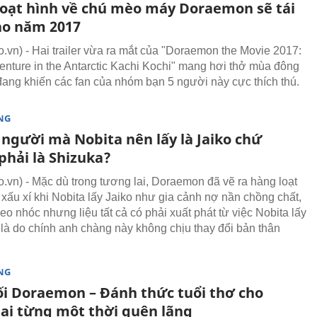
oạt hình về chú mèo máy Doraemon sẽ tái
ào năm 2017
vn) - Hai trailer vừa ra mắt của "Doraemon the Movie 2017:
enture in the Antarctic Kachi Kochi" mang hơi thở mùa đông
đang khiến các fan của nhóm bạn 5 người này cực thích thú.
NG
 người mà Nobita nên lấy là Jaiko chứ
phải là Shizuka?
vn) - Mặc dù trong tương lai, Doraemon đã vẽ ra hàng loạt
 xấu xí khi Nobita lấy Jaiko như gia cảnh nợ nần chồng chất,
o nhóc nhưng liệu tất cả có phải xuất phát từ việc Nobita lấy
 là do chính anh chàng này không chịu thay đổi bản thân
NG
ối Doraemon – Đánh thức tuổi thơ cho
ai từng một thời quên lãng