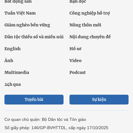
Bất động sản
Bạn đọc
Tuần Việt Nam
Công nghiệp hỗ trợ
Giảm nghèo bền vững
Nông thôn mới
Dân tộc thiểu số và miền núi
Nội dung chuyên đề
English
Hồ sơ
Ảnh
Video
Multimedia
Podcast
24h qua
Tuyến bài
Sự kiện
Cơ quan chủ quản: Bộ Dân tộc và Tôn giáo
Số giấy phép: 146/GP-BVHTTDL, cấp ngày 17/10/2025