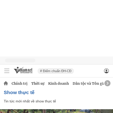
# Điểm chuẩn ĐH-CĐ
Chính trị
Thời sự
Kinh doanh
Dân tộc và Tôn giáo
show thực tế
Tin tức mới nhất về
show thực tế