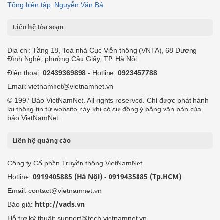
Tổng biên tập: Nguyễn Văn Bá
Liên hệ tòa soạn
Địa chỉ: Tầng 18, Toà nhà Cục Viễn thông (VNTA), 68 Dương
Đình Nghệ, phường Cầu Giấy, TP. Hà Nội.
Điện thoại:
02439369898
- Hotline:
0923457788
Email: vietnamnet@vietnamnet.vn
© 1997 Báo VietNamNet. All rights reserved. Chỉ được phát hành
lại thông tin từ website này khi có sự đồng ý bằng văn bản của
báo VietNamNet.
Liên hệ quảng cáo
Công ty Cổ phần Truyền thông VietNamNet
0919405885 (Hà Nội)
0919435885 (Tp.HCM)
Hotline:
-
Email: contact@vietnamnet.vn
http://vads.vn
Báo giá:
Hỗ trợ kỹ thuật: support@tech.vietnamnet.vn