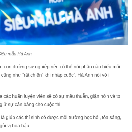
Siêu mẫu Hà Anh.
rên con đường sự nghiệp nên có thể nói phần nào hiểu mỗi
, cũng như “rất chiến” khi nhập cuộc”, Hà Anh nói với
ữa các huấn luyện viên sẽ có sự mâu thuẫn, giận hờn và to
ể giữ sự cân bằng cho cuộc thi.
à giúp các thí sinh có được môi trường học hỏi, tỏa sáng,
gôi vị hoa hậu.