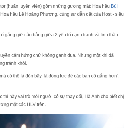
tor (huấn luyện viên) gồm những gương mặt: Hoa hậu
Bùi
 Hoa hậu Lê Hoàng Phương, cùng sự dẫn dắt của Host - siêu
 cố gắng giữ cân bằng giữa 2 yếu tố cạnh tranh và tinh thần
, truyền cảm hứng chứ không ganh đua. Nhưng một khi đã
ng tránh khỏi.
à có thể là đòn bẩy, là động lực để các bạn cố gắng hơn”,
hi này vai trò mỗi người có sự thay đổi, Hà Anh cho biết chị
ương mặt các HLV trên.