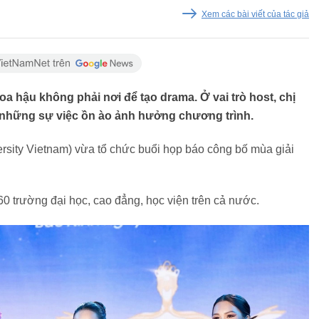
Xem các bài viết của tác giả
a hậu không phải nơi để tạo drama. Ở vai trò host, chị
những sự việc ồn ào ảnh hưởng chương trình.
ersity Vietnam) vừa tổ chức buổi họp báo công bố mùa giải
60 trường đại học, cao đẳng, học viện trên cả nước.