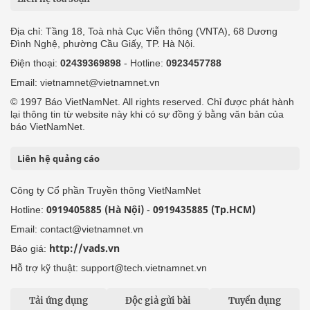
Địa chỉ: Tầng 18, Toà nhà Cục Viễn thông (VNTA), 68 Dương
Đình Nghệ, phường Cầu Giấy, TP. Hà Nội.
Điện thoại:
02439369898
- Hotline:
0923457788
Email: vietnamnet@vietnamnet.vn
© 1997 Báo VietNamNet. All rights reserved. Chỉ được phát hành
lại thông tin từ website này khi có sự đồng ý bằng văn bản của
báo VietNamNet.
Liên hệ quảng cáo
Công ty Cổ phần Truyền thông VietNamNet
0919405885 (Hà Nội)
0919435885 (Tp.HCM)
Hotline:
-
Email: contact@vietnamnet.vn
http://vads.vn
Báo giá:
Hỗ trợ kỹ thuật: support@tech.vietnamnet.vn
Tải ứng dụng
Độc giả gửi bài
Tuyển dụng