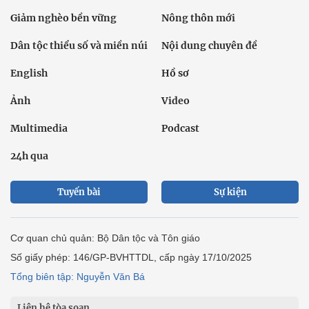
Giảm nghèo bền vững
Nông thôn mới
Dân tộc thiểu số và miền núi
Nội dung chuyên đề
English
Hồ sơ
Ảnh
Video
Multimedia
Podcast
24h qua
Tuyến bài
Sự kiện
Cơ quan chủ quản: Bộ Dân tộc và Tôn giáo
Số giấy phép: 146/GP-BVHTTDL, cấp ngày 17/10/2025
Tổng biên tập: Nguyễn Văn Bá
Liên hệ tòa soạn