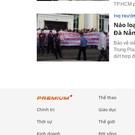
TP.HCM p
THỊ TRƯỜ
Náo loạ
Đà Nẵ
Bảo vệ siê
Trung Pla
dứt hợp đ
Thể thao
Chính trị
Giáo dục
Thời sự
Thế giới
Kinh doanh
Đời sống