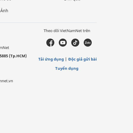
Ảnh
Theo dõi VietNamNet trên
amNet
5885 (Tp.HCM)
Tải ứng dụng
Độc giả gửi bài
Tuyển dụng
mnet.vn