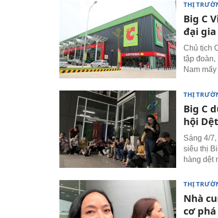
THỊ TRƯỜ
Big C V
đại gia
Chủ tịch 
tập đoàn,
Nam mấy n
THỊ TRƯỜ
Big C 
hội Dệ
Sáng 4/7,
siêu thị 
hàng dệt 
THỊ TRƯỜ
Nhà cu
cơ phá