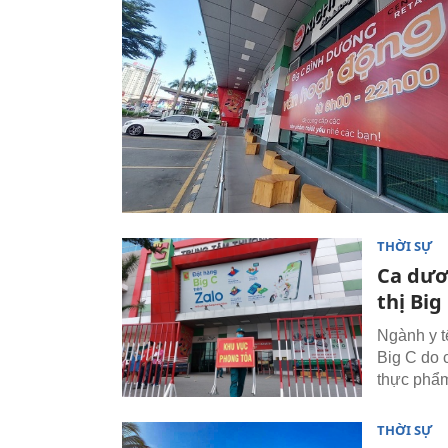
THỜI SỰ
Ca dươ
thị Bi
Ngành y t
Big C do
thực phẩ
THỜI SỰ