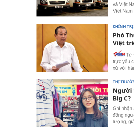
và Việt N
Việt Nam 
CHÍNH TRỊ
Phó Th
Việt tr
Từ 
trực yêu 
xử với hà
THỊ TRƯỜ
Người 
Big C?
Ghi nhận 
đông ngườ
lượng, gi