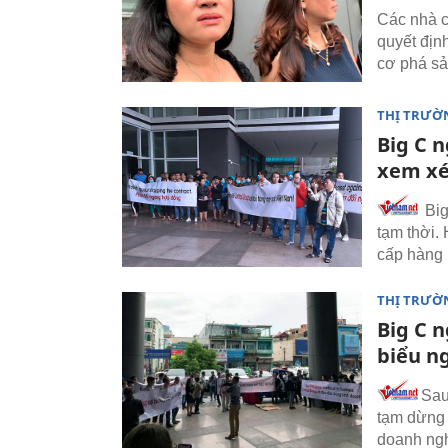
Các nhà c
quyết địn
cơ phá sả
THỊ TRƯỜ
Big C n
xem xét
Big
tạm thời. 
cấp hàng 
THỊ TRƯỜ
Big C 
biểu n
Sau
tạm dừng 
doanh ngh