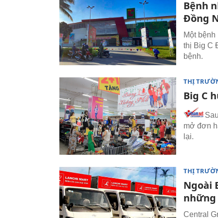
Bệnh n
Đồng N
Một bệnh 
thị Big C
bệnh.
THỊ TRƯỜ
Big C 
Sau
mở đơn hà
lại.
THỊ TRƯỜ
Ngoài B
những 
Central G