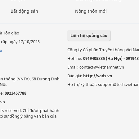
Bất động sản
Nông thôn mới
à Tôn giáo
Liên hệ quảng cáo
 cấp ngày 17/10/2025
Công ty Cổ phần Truyền thông VietN
á
Hotline:
0919405885 (Hà Nội)
-
091943
Email: contact@vietnamnet.vn
Báo giá:
http://vads.vn
Viễn thông (VNTA), 68 Dương Đình
Nội.
Hỗ trợ kỹ thuật: support@tech.vietna
ne:
0923457788
.vn
ts reserved. Chỉ được phát hành
i có sự đồng ý bằng văn bản của