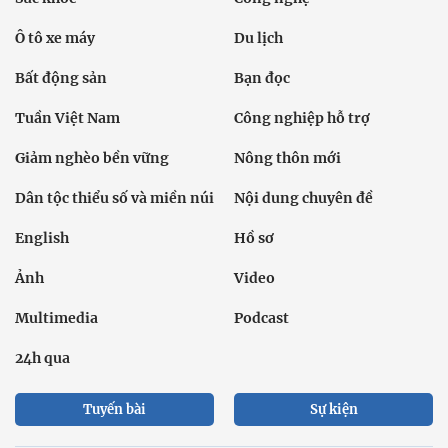
Ô tô xe máy
Du lịch
Bất động sản
Bạn đọc
Tuần Việt Nam
Công nghiệp hỗ trợ
Giảm nghèo bền vững
Nông thôn mới
Dân tộc thiểu số và miền núi
Nội dung chuyên đề
English
Hồ sơ
Ảnh
Video
Multimedia
Podcast
24h qua
Tuyến bài
Sự kiện