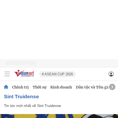
# ASEAN CUP 2026
Chính trị
Thời sự
Kinh doanh
Dân tộc và Tôn giáo
Sint Truidense
Tin tức mới nhất về
Sint Truidense