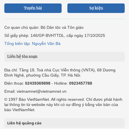
Tuyến bài
Sự kiện
Cơ quan chủ quản: Bộ Dân tộc và Tôn giáo
Số giấy phép: 146/GP-BVHTTDL, cấp ngày 17/10/2025
Tổng biên tập: Nguyễn Văn Bá
Liên hệ tòa soạn
Địa chỉ: Tầng 18, Toà nhà Cục Viễn thông (VNTA), 68 Dương
Đình Nghệ, phường Cầu Giấy, TP. Hà Nội.
Điện thoại:
02439369898
- Hotline:
0923457788
Email: vietnamnet@vietnamnet.vn
© 1997 Báo VietNamNet. All rights reserved. Chỉ được phát hành
lại thông tin từ website này khi có sự đồng ý bằng văn bản của
báo VietNamNet.
Liên hệ quảng cáo