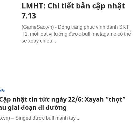
LMHT: Chi tiết bản cập nhật
7.13
(GameSao.vn) - Dòng trang phục vinh danh SKT
T1, một loạt vị tướng được buff, metagame có thể
sẽ xoay chiều...
NG
Cập nhật tin tức ngày 22/6: Xayah “thọt”
au giai đoạn đi đường
vn) – Singed được buff mạnh tay...