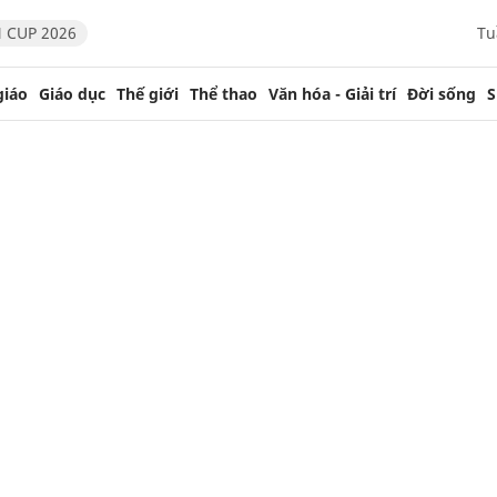
 CUP 2026
Tu
giáo
Giáo dục
Thế giới
Thể thao
Văn hóa - Giải trí
Đời sống
S