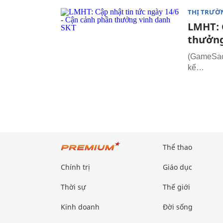
THỊ TRƯỜ
LMHT: 
thưởng
(GameSao.
kể…
Thể thao
Chính trị
Giáo dục
Thời sự
Thế giới
Kinh doanh
Đời sống