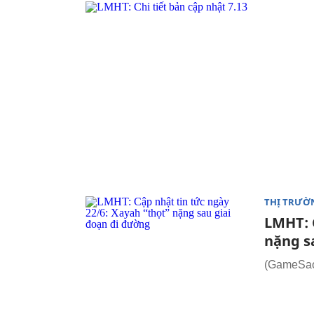
THỊ TRƯỜ
LMHT: 
nặng s
(GameSao.