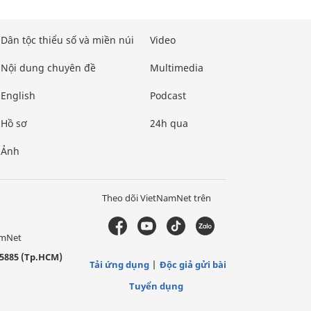
Dân tộc thiểu số và miền núi
Video
Nội dung chuyên đề
Multimedia
English
Podcast
Hồ sơ
24h qua
Ảnh
Theo dõi VietNamNet trên
amNet
5885 (Tp.HCM)
Tải ứng dụng
Độc giả gửi bài
Tuyển dụng