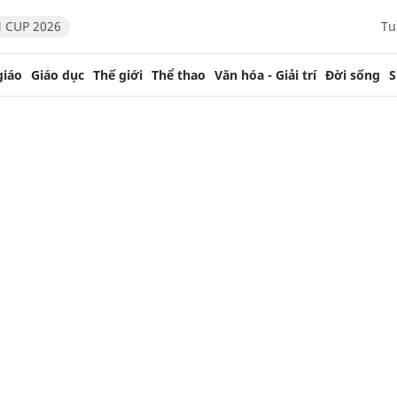
 CUP 2026
Tu
giáo
Giáo dục
Thế giới
Thể thao
Văn hóa - Giải trí
Đời sống
S