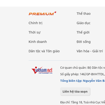
Thể thao
Chính trị
Giáo dục
Thời sự
Thế giới
Kinh doanh
Đời sống
Dân tộc và Tôn giáo
Văn hóa - Giải trí
Cơ quan chủ quản: Bộ Dân tộc v
Số giấy phép: 146/GP-BVHTTDL,
Tổng biên tập: Nguyễn Văn B
Liên hệ tòa soạn
Địa chỉ: Tầng 18, Toà nhà Cục 