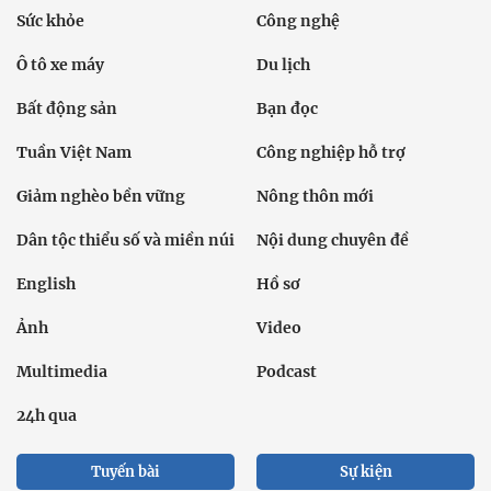
Sức khỏe
Công nghệ
Ô tô xe máy
Du lịch
Bất động sản
Bạn đọc
Tuần Việt Nam
Công nghiệp hỗ trợ
Giảm nghèo bền vững
Nông thôn mới
Dân tộc thiểu số và miền núi
Nội dung chuyên đề
English
Hồ sơ
Ảnh
Video
Multimedia
Podcast
24h qua
Tuyến bài
Sự kiện