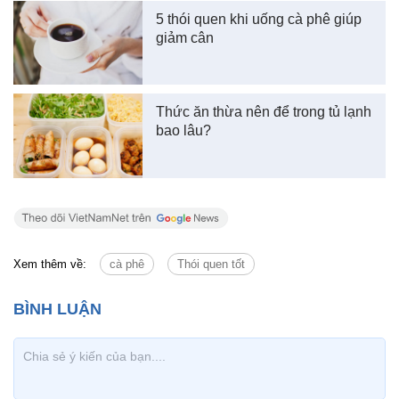
5 thói quen khi uống cà phê giúp
giảm cân
Thức ăn thừa nên để trong tủ lạnh
bao lâu?
Xem thêm về:
cà phê
Thói quen tốt