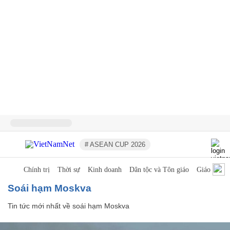
# ASEAN CUP 2026
Chính trị
Thời sự
Kinh doanh
Dân tộc và Tôn giáo
Giáo dục
soái hạm Moskva
Tin tức mới nhất về
soái hạm Moskva