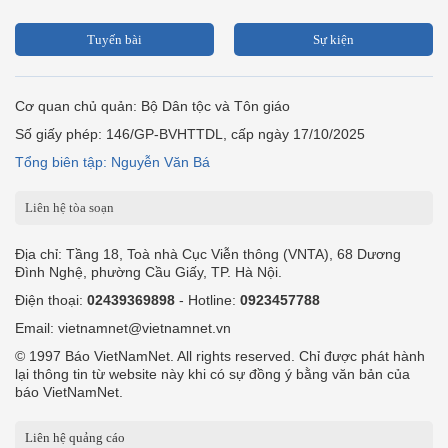
Tuyến bài
Sự kiện
Cơ quan chủ quản: Bộ Dân tộc và Tôn giáo
Số giấy phép: 146/GP-BVHTTDL, cấp ngày 17/10/2025
Tổng biên tập: Nguyễn Văn Bá
Liên hệ tòa soạn
Địa chỉ: Tầng 18, Toà nhà Cục Viễn thông (VNTA), 68 Dương
Đình Nghệ, phường Cầu Giấy, TP. Hà Nội.
Điện thoại:
02439369898
- Hotline:
0923457788
Email: vietnamnet@vietnamnet.vn
© 1997 Báo VietNamNet. All rights reserved. Chỉ được phát hành
lại thông tin từ website này khi có sự đồng ý bằng văn bản của
báo VietNamNet.
Liên hệ quảng cáo