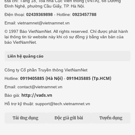
Địa chỉ: Tầng 18, Toà nhà Cục Viễn thông (VNTA), 68 Dương
Đình Nghệ, phường Cầu Giấy, TP. Hà Nội.
Điện thoại:
02439369898
- Hotline:
0923457788
Email: vietnamnet@vietnamnet.vn
© 1997 Báo VietNamNet. All rights reserved. Chỉ được phát hành
lại thông tin từ website này khi có sự đồng ý bằng văn bản của
báo VietNamNet.
Liên hệ quảng cáo
Công ty Cổ phần Truyền thông VietNamNet
0919405885 (Hà Nội)
0919435885 (Tp.HCM)
Hotline:
-
Email: contact@vietnamnet.vn
http://vads.vn
Báo giá:
Hỗ trợ kỹ thuật: support@tech.vietnamnet.vn
Tải ứng dụng
Độc giả gửi bài
Tuyển dụng