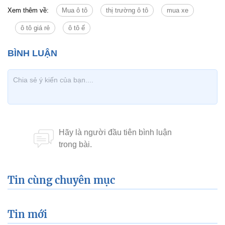
Xem thêm về:
Mua ô tô
thị trường ô tô
mua xe
ô tô giá rẻ
ô tô ế
Tin cùng chuyên mục
Tin mới