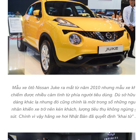
Mẫu xe ôtô Nissan Juke ra mắt từ năm 2010 nhưng mẫu xe khô
chiếm được nhiều cảm tình từ phía người tiêu dùng. Dù sở hữu k
dáng khác lạ nhưng đó cũng chính là một trong số những nguy
nhân khiến xe trở nên kén khách, lượng tiêu thụ không ngừng g
sút. Chính vì vậy hãng xe hơi Nhật Bản đã quyết định "khai tử" Ju