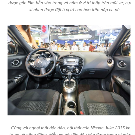
được gắn lõm hẳn vào trong và nằm ở vị trí thấp trên mũi xe; cụm
xi nhan được đặt ở vị trí cao hơn trên nắp ca pô.
Cùng với ngoại thất độc đáo, nội thất của Nissan Juke 2015 khá 
trung và năng động. Mẫu xe này lần đầu tiên được trang bị màn h