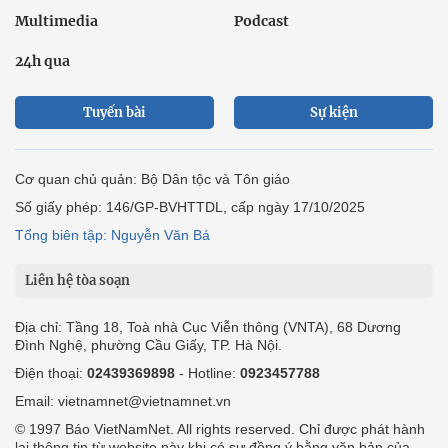
Multimedia
Podcast
24h qua
Tuyến bài
Sự kiện
Cơ quan chủ quản: Bộ Dân tộc và Tôn giáo
Số giấy phép: 146/GP-BVHTTDL, cấp ngày 17/10/2025
Tổng biên tập: Nguyễn Văn Bá
Liên hệ tòa soạn
Địa chỉ: Tầng 18, Toà nhà Cục Viễn thông (VNTA), 68 Dương
Đình Nghệ, phường Cầu Giấy, TP. Hà Nội.
Điện thoại:
02439369898
- Hotline:
0923457788
Email: vietnamnet@vietnamnet.vn
© 1997 Báo VietNamNet. All rights reserved. Chỉ được phát hành
lại thông tin từ website này khi có sự đồng ý bằng văn bản của