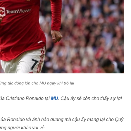
g tác động lớn cho MU ngay khi trở lại
của Cristiano Ronaldo tại
MU
. Cậu ấy sẽ còn cho thấy sự lợi
 của Ronaldo và ánh hào quang mà cậu ấy mang lại cho Quỷ
ng người khác vui vẻ.