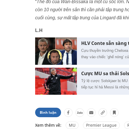
“
Thẻ đỏ của Wan-Bissaka là một cú sốc lớn. Nh
còn 10 người trên sân thì cần phải tập trung
cuối cùng, sự mất tập trung của Lingard đã khi
L.H
HLV Conte sẵn sàng 
Cựu thuyền trưởng Chelsea s
thay vào chiếc ‘ghế nóng’ củ
Cược MU sa thải Sols
Tỷ lệ cược Solskjaer bị MU 
tiếp tục hỉ hả Messi là nhữn
Bình luận
Xem thêm về:
MU
Premier League