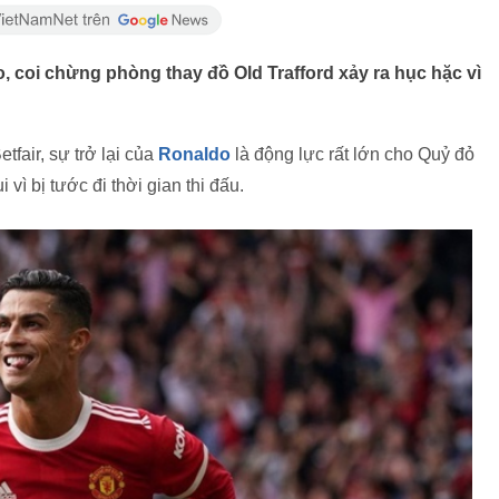
 coi chừng phòng thay đồ Old Trafford xảy ra hục hặc vì
tfair, sự trở lại của
Ronaldo
là động lực rất lớn cho Quỷ đỏ
vì bị tước đi thời gian thi đấu.