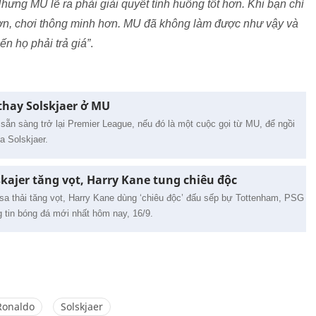
ưng MU lẽ ra phải giải quyết tình huống tốt hơn. Khi bạn chỉ
 hơn, chơi thông minh hơn. MU đã không làm được như vậy và
ến họ phải trả giá”
.
thay Solskjaer ở MU
ẵn sàng trở lại Premier League, nếu đó là một cuộc gọi từ MU, để ngồi
a Solskjaer.
kajer tăng vọt, Harry Kane tung chiêu độc
sa thải tăng vọt, Harry Kane dùng ‘chiêu độc’ đấu sếp bự Tottenham, PSG
g tin bóng đá mới nhất hôm nay, 16/9.
Ronaldo
Solskjaer