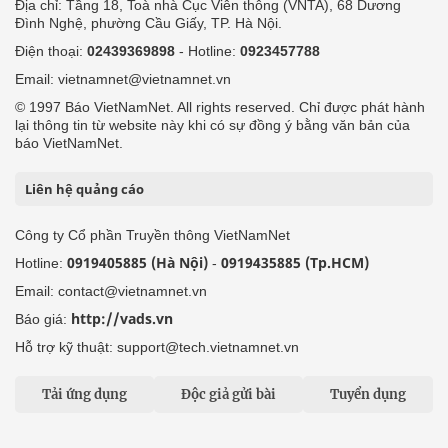
Địa chỉ: Tầng 18, Toà nhà Cục Viễn thông (VNTA), 68 Dương
Đình Nghệ, phường Cầu Giấy, TP. Hà Nội.
Điện thoại:
02439369898
- Hotline:
0923457788
Email: vietnamnet@vietnamnet.vn
© 1997 Báo VietNamNet. All rights reserved. Chỉ được phát hành
lại thông tin từ website này khi có sự đồng ý bằng văn bản của
báo VietNamNet.
Liên hệ quảng cáo
Công ty Cổ phần Truyền thông VietNamNet
0919405885 (Hà Nội)
0919435885 (Tp.HCM)
Hotline:
-
Email: contact@vietnamnet.vn
http://vads.vn
Báo giá:
Hỗ trợ kỹ thuật: support@tech.vietnamnet.vn
Tải ứng dụng
Độc giả gửi bài
Tuyển dụng