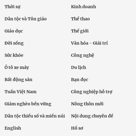
Thời sự
Kinh doanh
Dân tộc và Tôn giáo
Thể thao
Giáo dục
Thế giới
Đời sống
Văn hóa - Giải trí
Sức khỏe
Công nghệ
Ô tô xe máy
Du lịch
Bất động sản
Bạn đọc
Tuần Việt Nam
Công nghiệp hỗ trợ
Giảm nghèo bền vững
Nông thôn mới
Dân tộc thiểu số và miền núi
Nội dung chuyên đề
English
Hồ sơ