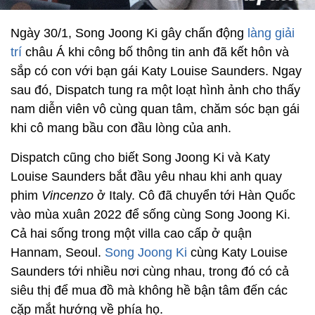
Ngày 30/1, Song Joong Ki gây chấn động
làng giải
trí
châu Á khi công bố thông tin anh đã kết hôn và
sắp có con với bạn gái Katy Louise Saunders. Ngay
sau đó, Dispatch tung ra một loạt hình ảnh cho thấy
nam diễn viên vô cùng quan tâm, chăm sóc bạn gái
khi cô mang bầu con đầu lòng của anh.
Dispatch cũng cho biết Song Joong Ki và Katy
Louise Saunders bắt đầu yêu nhau khi anh quay
phim
Vincenzo
ở Italy. Cô đã chuyển tới Hàn Quốc
vào mùa xuân 2022 để sống cùng Song Joong Ki.
Cả hai sống trong một villa cao cấp ở quận
Hannam, Seoul.
Song Joong Ki
cùng Katy Louise
Saunders tới nhiều nơi cùng nhau, trong đó có cả
siêu thị để mua đồ mà không hề bận tâm đến các
cặp mắt hướng về phía họ.