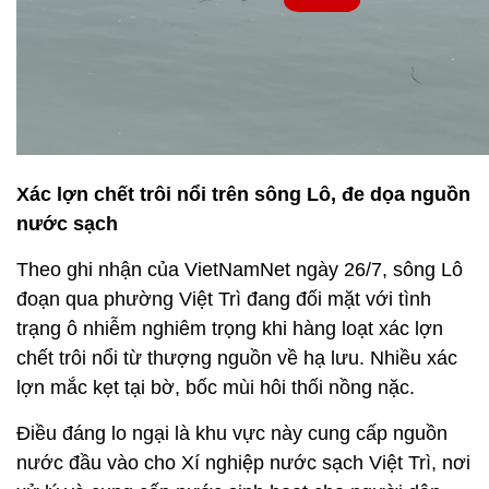
Xác lợn chết trôi nổi trên sông Lô, đe dọa nguồn
nước sạch
Theo ghi nhận của VietNamNet ngày 26/7, sông Lô
đoạn qua phường Việt Trì đang đối mặt với tình
trạng ô nhiễm nghiêm trọng khi hàng loạt xác lợn
chết trôi nổi từ thượng nguồn về hạ lưu. Nhiều xác
lợn mắc kẹt tại bờ, bốc mùi hôi thối nồng nặc.
Điều đáng lo ngại là khu vực này cung cấp nguồn
nước đầu vào cho Xí nghiệp nước sạch Việt Trì, nơi