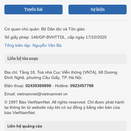
Tuyến bài
Sự kiện
Cơ quan chủ quản: Bộ Dân tộc và Tôn giáo
Số giấy phép: 146/GP-BVHTTDL, cấp ngày 17/10/2025
Tổng biên tập: Nguyễn Văn Bá
Liên hệ tòa soạn
Địa chỉ: Tầng 18, Toà nhà Cục Viễn thông (VNTA), 68 Dương
Đình Nghệ, phường Cầu Giấy, TP. Hà Nội.
Điện thoại:
02439369898
- Hotline:
0923457788
Email: vietnamnet@vietnamnet.vn
© 1997 Báo VietNamNet. All rights reserved. Chỉ được phát hành
lại thông tin từ website này khi có sự đồng ý bằng văn bản của
báo VietNamNet.
Liên hệ quảng cáo