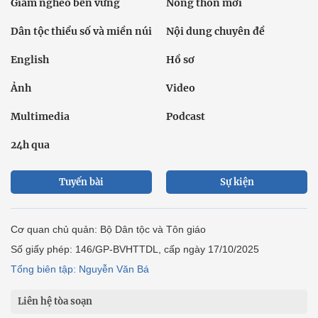
Giảm nghèo bền vững
Nông thôn mới
Dân tộc thiểu số và miền núi
Nội dung chuyên đề
English
Hồ sơ
Ảnh
Video
Multimedia
Podcast
24h qua
Tuyến bài
Sự kiện
Cơ quan chủ quản: Bộ Dân tộc và Tôn giáo
Số giấy phép: 146/GP-BVHTTDL, cấp ngày 17/10/2025
Tổng biên tập: Nguyễn Văn Bá
Liên hệ tòa soạn