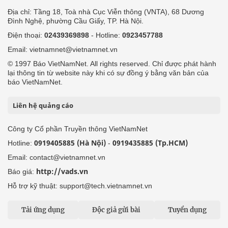
Địa chỉ: Tầng 18, Toà nhà Cục Viễn thông (VNTA), 68 Dương
Đình Nghệ, phường Cầu Giấy, TP. Hà Nội.
Điện thoại:
02439369898
- Hotline:
0923457788
Email: vietnamnet@vietnamnet.vn
© 1997 Báo VietNamNet. All rights reserved. Chỉ được phát hành
lại thông tin từ website này khi có sự đồng ý bằng văn bản của
báo VietNamNet.
Liên hệ quảng cáo
Công ty Cổ phần Truyền thông VietNamNet
0919405885 (Hà Nội)
0919435885 (Tp.HCM)
Hotline:
-
Email: contact@vietnamnet.vn
http://vads.vn
Báo giá:
Hỗ trợ kỹ thuật: support@tech.vietnamnet.vn
Tải ứng dụng
Độc giả gửi bài
Tuyển dụng