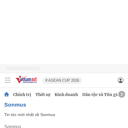
# ASEAN CUP 2026
Chính trị
Thời sự
Kinh doanh
Dân tộc và Tôn giáo
Sonmus
Tin tức mới nhất về
Sonmus
Sonmus