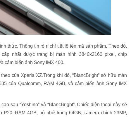
 thức. Thông tin rò rỉ chỉ tiết lộ tên mã sản phẩm. Theo đó,
cấp nhất được trang bị màn hình 3840x2160 pixel, chip
 cảm biến ảnh Sony IMX 400.
 theo của Xperia XZ.Trong khi đó, “BlancBright” sở hữu màn
c 635 của Qualcomm, RAM 4GB, và cảm biến ảnh Sony IMX
 cao sau “Yoshino” và “BlancBright”. Chiếc điện thoại này sẽ
lio P20, RAM 4GB, bộ nhớ trong 64GB, camera chính 23MP,