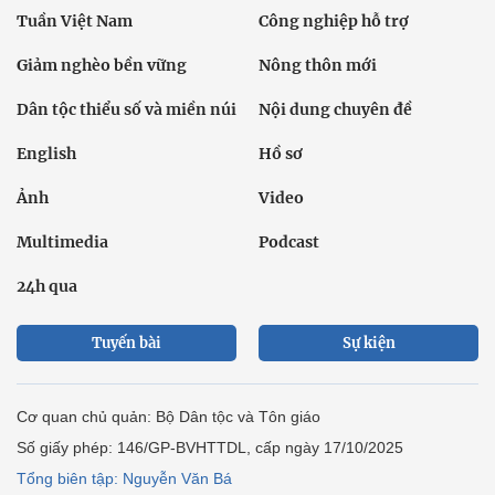
Tuần Việt Nam
Công nghiệp hỗ trợ
Giảm nghèo bền vững
Nông thôn mới
Dân tộc thiểu số và miền núi
Nội dung chuyên đề
English
Hồ sơ
Ảnh
Video
Multimedia
Podcast
24h qua
Tuyến bài
Sự kiện
Cơ quan chủ quản: Bộ Dân tộc và Tôn giáo
Số giấy phép: 146/GP-BVHTTDL, cấp ngày 17/10/2025
Tổng biên tập: Nguyễn Văn Bá