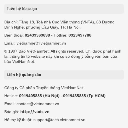
Liên hệ tòa soạn
Địa chỉ: Tầng 18, Toà nhà Cục Viễn thông (VNTA), 68 Dương
Đình Nghệ, phường Cầu Giấy, TP. Hà Nội.
Điện thoại:
02439369898
- Hotline:
0923457788
Email: vietnamnet@vietnamnet.vn
© 1997 Báo VietNamNet. All rights reserved. Chỉ được phát hành
lại thông tin từ website này khi có sự đồng ý bằng văn bản của
báo VietNamNet.
Liên hệ quảng cáo
Công ty Cổ phần Truyền thông VietNamNet
0919405885 (Hà Nội)
0919435885 (Tp.HCM)
Hotline:
-
Email: contact@vietnamnet.vn
http://vads.vn
Báo giá:
Hỗ trợ kỹ thuật: support@tech.vietnamnet.vn