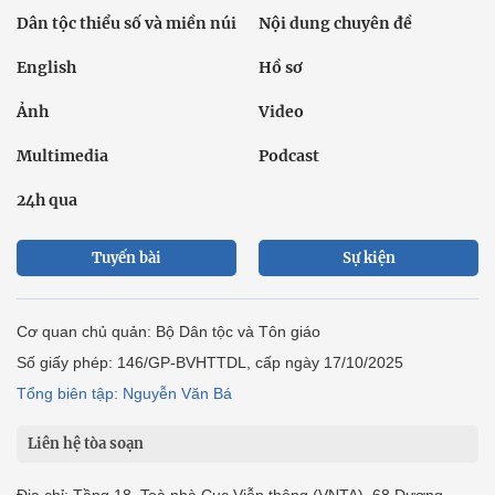
Dân tộc thiểu số và miền núi
Nội dung chuyên đề
English
Hồ sơ
Ảnh
Video
Multimedia
Podcast
24h qua
Tuyến bài
Sự kiện
Cơ quan chủ quản: Bộ Dân tộc và Tôn giáo
Số giấy phép: 146/GP-BVHTTDL, cấp ngày 17/10/2025
Tổng biên tập: Nguyễn Văn Bá
Liên hệ tòa soạn
Địa chỉ: Tầng 18, Toà nhà Cục Viễn thông (VNTA), 68 Dương