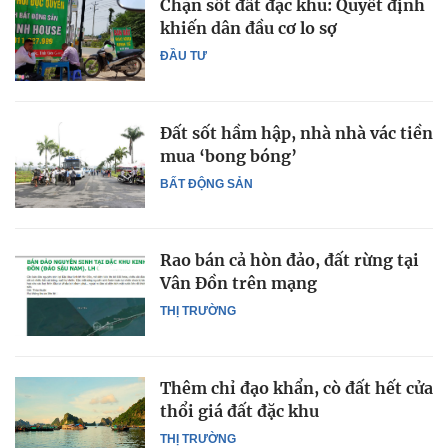
Chặn sốt đất đặc khu: Quyết định
khiến dân đầu cơ lo sợ
ĐẦU TƯ
Đất sốt hầm hập, nhà nhà vác tiền
mua ‘bong bóng’
BẤT ĐỘNG SẢN
Rao bán cả hòn đảo, đất rừng tại
Vân Đồn trên mạng
THỊ TRƯỜNG
Thêm chỉ đạo khẩn, cò đất hết cửa
thổi giá đất đặc khu
THỊ TRƯỜNG