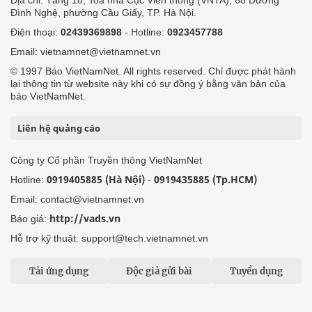
Đình Nghệ, phường Cầu Giấy, TP. Hà Nội.
Điện thoại:
02439369898
- Hotline:
0923457788
Email: vietnamnet@vietnamnet.vn
© 1997 Báo VietNamNet. All rights reserved. Chỉ được phát hành
lại thông tin từ website này khi có sự đồng ý bằng văn bản của
báo VietNamNet.
Liên hệ quảng cáo
Công ty Cổ phần Truyền thông VietNamNet
0919405885 (Hà Nội)
0919435885 (Tp.HCM)
Hotline:
-
Email: contact@vietnamnet.vn
http://vads.vn
Báo giá:
Hỗ trợ kỹ thuật: support@tech.vietnamnet.vn
Tải ứng dụng
Độc giả gửi bài
Tuyển dụng