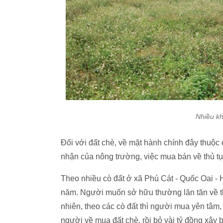
Nhiều kh
Đối với đất chè, về mặt hành chính đây thuộc
nhận của nông trường, việc mua bán về thủ tụ
Theo nhiều cò đất ở xã Phú Cát - Quốc Oai - H
năm. Người muốn sở hữu thường lăn tăn về 
nhiên, theo các cò đất thì người mua yên tâm,
người về mua đất chè, rồi bỏ vài tỷ đồng xây b