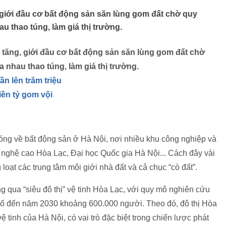
 giới đầu cơ bất động sản săn lùng gom đất chờ quy
u thao túng, làm giá thị trường.
 tăng, giới đầu cơ bất động sản săn lùng gom đất chờ
 nhau thao túng, làm giá thị trường.
ần lên trăm triệu
iền tỷ gom vội
ng về bất động sản ở Hà Nội, nơi nhiều khu công nghiệp và
nghệ cao Hòa Lạc, Đại học Quốc gia Hà Nội... Cách đây vài
oạt các trung tâm môi giới nhà đất và cả chục “cò đất”.
 qua “siêu đô thị” vệ tinh Hòa Lạc, với quy mô nghiên cứu
ố đến năm 2030 khoảng 600.000 người. Theo đó, đô thị Hòa
 vệ tinh của Hà Nội, có vai trò đặc biệt trong chiến lược phát