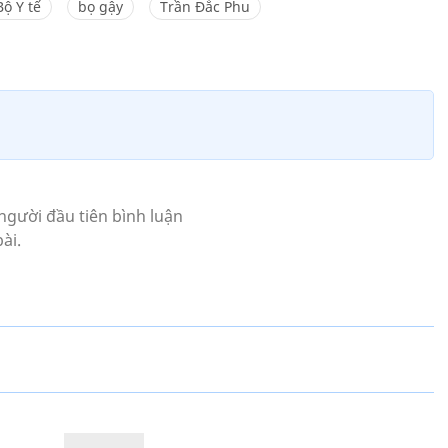
Bộ Y tế
bọ gậy
Trần Đắc Phu