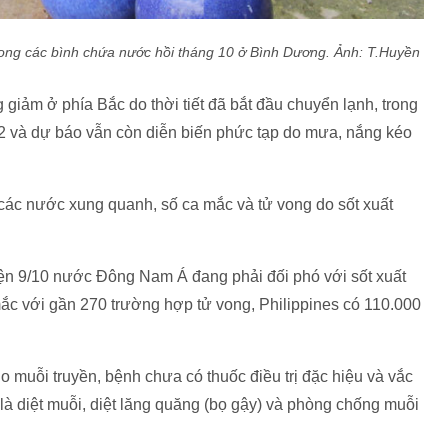
rong các bình chứa nước hồi tháng 10 ở Bình Dương.
Ảnh: T.Huyền
giảm ở phía Bắc do thời tiết đã bắt đầu chuyển lạnh, trong
 12 và dự báo vẫn còn diễn biến phức tạp do mưa, nắng kéo
 các nước xung quanh, số ca mắc và tử vong do sốt xuất
ện 9/10 nước Đông Nam Á đang phải đối phó với sốt xuất
ắc với gần 270 trường hợp tử vong, Philippines có 110.000
do muỗi truyền, bệnh chưa có thuốc điều trị đặc hiệu và vắc
à diệt muỗi, diệt lăng quăng (bọ gậy) và phòng chống muỗi