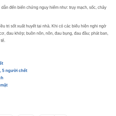
ể dẫn đến biến chứng nguy hiểm như: trụy mạch, sốc, chảy
 trị sốt xuất huyết tại nhà. Khi có các biểu hiện nghi ngờ
u cơ, đau khớp; buồn nôn, nôn, đau bụng, đau đầu; phát ban,
tế.
ết
, 5 người chết
ch
 mặt