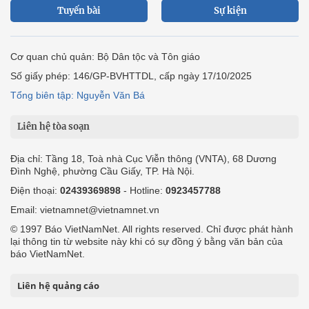
Tuyến bài
Sự kiện
Cơ quan chủ quản: Bộ Dân tộc và Tôn giáo
Số giấy phép: 146/GP-BVHTTDL, cấp ngày 17/10/2025
Tổng biên tập: Nguyễn Văn Bá
Liên hệ tòa soạn
Địa chỉ: Tầng 18, Toà nhà Cục Viễn thông (VNTA), 68 Dương
Đình Nghệ, phường Cầu Giấy, TP. Hà Nội.
Điện thoại:
02439369898
- Hotline:
0923457788
Email: vietnamnet@vietnamnet.vn
© 1997 Báo VietNamNet. All rights reserved. Chỉ được phát hành
lại thông tin từ website này khi có sự đồng ý bằng văn bản của
báo VietNamNet.
Liên hệ quảng cáo