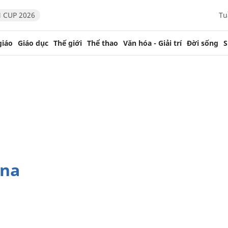
 CUP 2026
Tu
giáo
Giáo dục
Thế giới
Thể thao
Văn hóa - Giải trí
Đời sống
S
ena