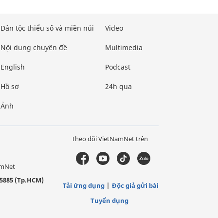
Dân tộc thiểu số và miền núi
Video
Nội dung chuyên đề
Multimedia
English
Podcast
Hồ sơ
24h qua
Ảnh
Theo dõi VietNamNet trên
amNet
5885 (Tp.HCM)
Tải ứng dụng
Độc giả gửi bài
Tuyển dụng