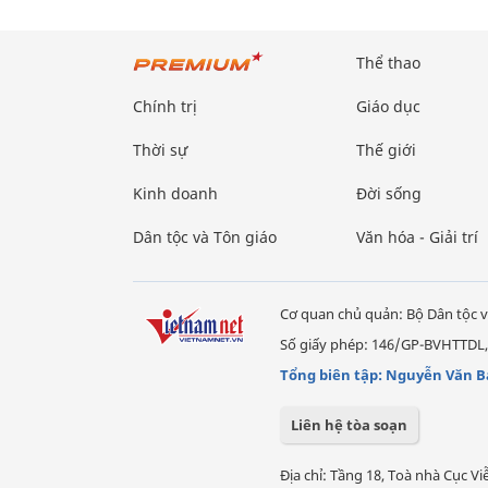
Thể thao
Chính trị
Giáo dục
Thời sự
Thế giới
Kinh doanh
Đời sống
Dân tộc và Tôn giáo
Văn hóa - Giải trí
Cơ quan chủ quản: Bộ Dân tộc v
Số giấy phép: 146/GP-BVHTTDL,
Tổng biên tập: Nguyễn Văn B
Liên hệ tòa soạn
Địa chỉ: Tầng 18, Toà nhà Cục 