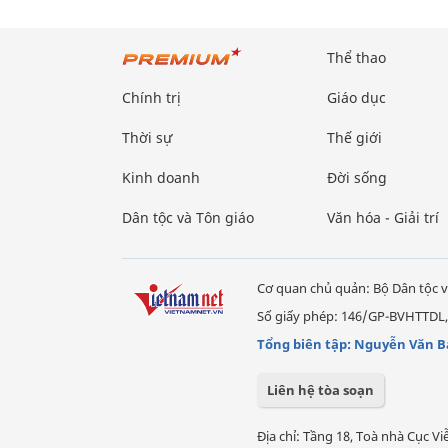
Thể thao
Chính trị
Giáo dục
Thời sự
Thế giới
Kinh doanh
Đời sống
Dân tộc và Tôn giáo
Văn hóa - Giải trí
Cơ quan chủ quản: Bộ Dân tộc v
Số giấy phép: 146/GP-BVHTTDL,
Tổng biên tập: Nguyễn Văn B
Liên hệ tòa soạn
Địa chỉ: Tầng 18, Toà nhà Cục 