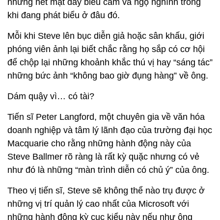
những nét mặt đầy biểu cảm và ngộ nghĩnh trong
khi đang phát biểu ở đâu đó.
Mỗi khi Steve lên bục diễn giả hoặc sân khấu, giới
phóng viên ảnh lại biết chắc rằng họ sắp có cơ hội
để chộp lại những khoảnh khắc thú vị hay “sáng tác”
những bức ảnh “không bao giờ đụng hàng” về ông.
Dám quậy vì… có tài?
Tiến sĩ Peter Langford, một chuyên gia về văn hóa
doanh nghiệp và tâm lý lãnh đạo của trường đại học
Macquarie cho rằng những hành động này của
Steve Ballmer rõ ràng là rất kỳ quặc nhưng có vẻ
như đó là những “màn trình diễn có chủ ý” của ông.
Theo vị tiến sĩ, Steve sẽ không thể nào trụ được ở
những vị trí quản lý cao nhất của Microsoft với
những hành động kỳ cục kiểu này nếu như ông