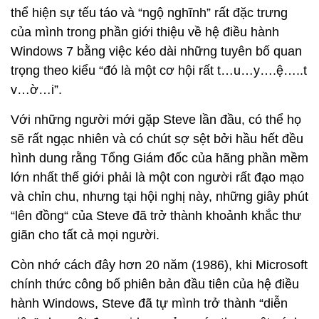
thể hiện sự tếu táo và “ngộ nghĩnh” rất đặc trưng
của mình trong phần giới thiệu về hệ điều hành
Windows 7 bằng việc kéo dài những tuyên bố quan
trọng theo kiểu “đó là một cơ hội rất t…u…y….ệ…..t
v…ờ…i”.
Với những người mới gặp Steve lần đầu, có thể họ
sẽ rất ngạc nhiên và có chút sợ sệt bởi hầu hết đều
hình dung rằng Tổng Giám đốc của hãng phần mềm
lớn nhất thế giới phải là một con người rất đạo mạo
và chỉn chu, nhưng tại hội nghị này, những giây phút
“lên đồng“ của Steve đã trở thành khoảnh khắc thư
giãn cho tất cả mọi người.
Còn nhớ cách đây hơn 20 năm (1986), khi Microsoft
chính thức công bố phiên bản đầu tiên của hệ điều
hành Windows, Steve đã tự mình trở thành “diễn