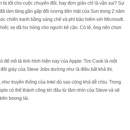
 bị tốt cho cuộc chuyển đổi, hay đơn giản chỉ là vận xui? Sự
đã làm tăng gần gấp đôi lượng tiền mặt của Sun trong 2 năm
thúc chiến tranh bằng sáng chế và phí bảo hiểm với Microsoft.
chiếc xe đã hư hỏng cho người kế cận. Có lẽ, ông nên chọn
hó để mô tả tình hình hiện nay của Apple: Tim Cook là một
đôi giày của Steve Jobs dường như là điều bất khả thi.
, như truyền thống của Intel dù sao cũng khá dễ chịu. Trong
Apple có thể thành công tới đâu từ tầm nhìn của Steve và sẽ
trên boong lái.