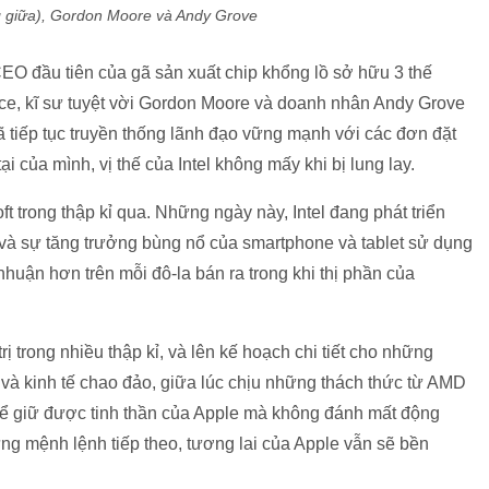
 giữa), Gordon Moore và Andy Grove
CEO đầu tiên của gã sản xuất chip khổng lồ sở hữu 3 thế
ce, kĩ sư tuyệt vời Gordon Moore và doanh nhân Andy Grove
đã tiếp tục truyền thống lãnh đạo vững mạnh với các đơn đặt
i của mình, vị thế của Intel không mấy khi bị lung lay.
oft trong thập kỉ qua. Những ngày này, Intel đang phát triển
và sự tăng trưởng bùng nổ của smartphone và tablet sử dụng
nhuận hơn trên mỗi đô-la bán ra trong khi thị phần của
rị trong nhiều thập kỉ, và lên kế hoạch chi tiết cho những
và kinh tế chao đảo, giữa lúc chịu những thách thức từ AMD
hể giữ được tinh thần của Apple mà không đánh mất động
ng mệnh lệnh tiếp theo, tương lai của Apple vẫn sẽ bền