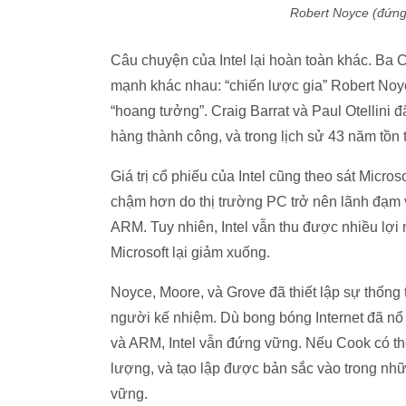
Robert Noyce (đứng
Câu chuyện của Intel lại hoàn toàn khác. Ba 
mạnh khác nhau: “chiến lược gia” Robert Noy
“hoang tưởng”. Craig Barrat và Paul Otellini 
hàng thành công, và trong lịch sử 43 năm tồn tạ
Giá trị cổ phiếu của Intel cũng theo sát Micros
chậm hơn do thị trường PC trở nên lãnh đạm 
ARM. Tuy nhiên, Intel vẫn thu được nhiều lợi 
Microsoft lại giảm xuống.
Noyce, Moore, và Grove đã thiết lập sự thống t
người kế nhiệm. Dù bong bóng Internet đã nổ 
và ARM, Intel vẫn đứng vững. Nếu Cook có t
lượng, và tạo lập được bản sắc vào trong nhữ
vững.