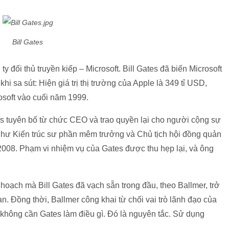
Bill Gates
ty đối thủ truyền kiếp – Microsoft. Bill Gates đã biến Microsoft
 khi sa sút: Hiện giá trị thị trường của Apple là 349 tỉ USD,
osoft vào cuối năm 1999.
es tuyên bố từ chức CEO và trao quyền lại cho người cộng sự
 như Kiến trúc sư phần mêm trưởng và Chủ tịch hội đồng quản
m 2008. Phạm vi nhiệm vụ của Gates được thu hẹp lại, và ông
 hoạch mà Bill Gates đã vạch sẵn trong đầu, theo Ballmer, trở
. Đồng thời, Ballmer công khai từ chối vai trò lãnh đạo của
i không cần Gates làm điều gì. Đó là nguyên tắc. Sử dụng