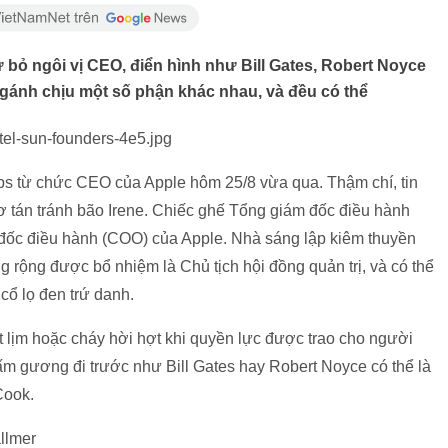
từ bỏ ngôi vị CEO, điển hình như Bill Gates, Robert Noyce
ại gánh chịu một số phận khác nhau, và đều có thể
obs từ chức CEO của Apple hôm 25/8 vừa qua. Thậm chí, tin
sơ tán tránh bão Irene. Chiếc ghế Tổng giám đốc điều hành
đốc điều hành (COO) của Apple. Nhà sáng lập kiêm thuyền
g rộng được bổ nhiệm là Chủ tịch hội đồng quản trị, và có thể
cổ lọ đen trứ danh.
ắt lịm hoặc cháy hời hợt khi quyền lực được trao cho người
tấm gương đi trước như Bill Gates hay Robert Noyce có thể là
Cook.
allmer