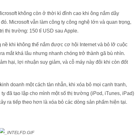
icrosoft không còn ở thời kì đỉnh cao khi ông nắm dây
m đó. Microsoft vẫn làm công ty công nghệ lớn và quan trọng,
trị thị trường: 150 tỉ USD sau Apple.
ng nề khi không thể nắm được cơ hội Internet và bỏ lỡ cuộc
ra mắt khá lâu nhưng nhanh chóng trở thành gã bù nhìn.
ảm hại, lợi nhuận suy giảm, và cỗ máy này đôi khi còn đốt
kinh doanh một cách tàn nhẫn, khi xóa bỏ mọi cạnh tranh,
y đã tạo lập cho mình một số thị trường (iPod, iTunes, iPad)
xảy ra tiếp theo hơn là xóa bỏ các dòng sản phẩm hiện tại.