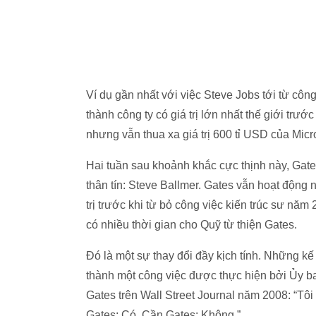
Ví dụ gần nhất với việc Steve Jobs tới từ công 
thành công ty có giá trị lớn nhất thế giới trước
nhưng vẫn thua xa giá trị 600 tỉ USD của Micr
Hai tuần sau khoảnh khắc cực thịnh này, Gat
thân tín: Steve Ballmer. Gates vẫn hoạt động
trị trước khi từ bỏ công việc kiến trúc sư nă
có nhiều thời gian cho Quỹ từ thiện Gates.
Đó là một sự thay đổi đầy kịch tính. Những kế
thành một công việc được thực hiện bởi Ủy ban
Gates trên Wall Street Journal năm 2008: “Tô
Gates: Có. Cần Gates: Không.”