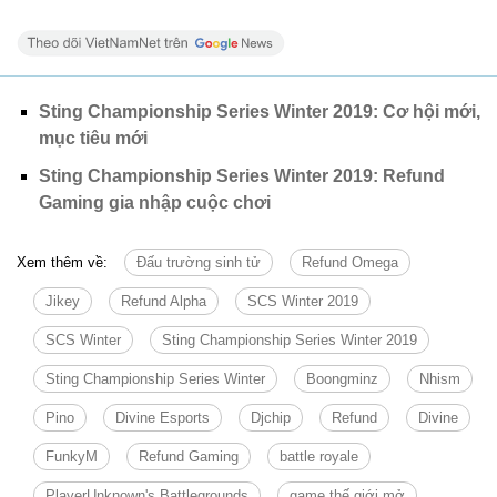
Sting Championship Series Winter 2019: Cơ hội mới,
mục tiêu mới
Sting Championship Series Winter 2019: Refund
Gaming gia nhập cuộc chơi
Xem thêm về:
Đấu trường sinh tử
Refund Omega
Jikey
Refund Alpha
SCS Winter 2019
SCS Winter
Sting Championship Series Winter 2019
Sting Championship Series Winter
Boongminz
Nhism
Pino
Divine Esports
Djchip
Refund
Divine
FunkyM
Refund Gaming
battle royale
PlayerUnknown's Battlegrounds
game thế giới mở