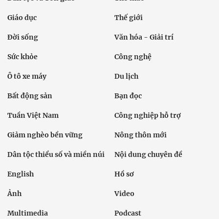
Giáo dục
Thế giới
Đời sống
Văn hóa - Giải trí
Sức khỏe
Công nghệ
Ô tô xe máy
Du lịch
Bất động sản
Bạn đọc
Tuần Việt Nam
Công nghiệp hỗ trợ
Giảm nghèo bền vững
Nông thôn mới
Dân tộc thiểu số và miền núi
Nội dung chuyên đề
English
Hồ sơ
Ảnh
Video
Multimedia
Podcast