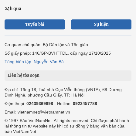
24h qua
Tuyến bài
Sự kiện
Cơ quan chủ quản: Bộ Dân tộc và Tôn giáo
Số giấy phép: 146/GP-BVHTTDL, cấp ngày 17/10/2025
Tổng biên tập: Nguyễn Văn Bá
Liên hệ tòa soạn
Địa chỉ: Tầng 18, Toà nhà Cục Viễn thông (VNTA), 68 Dương
Đình Nghệ, phường Cầu Giấy, TP. Hà Nội.
Điện thoại:
02439369898
- Hotline:
0923457788
Email: vietnamnet@vietnamnet.vn
© 1997 Báo VietNamNet. All rights reserved. Chỉ được phát hành
lại thông tin từ website này khi có sự đồng ý bằng văn bản của
báo VietNamNet.