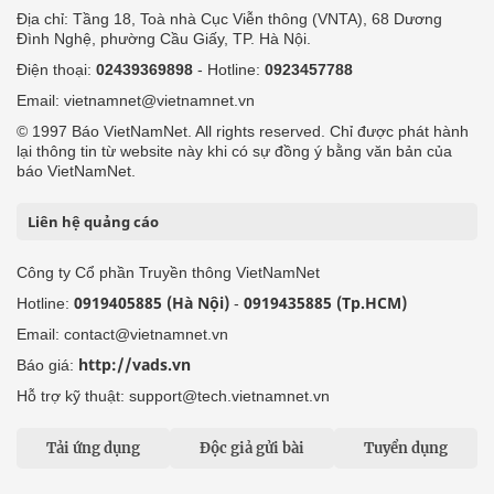
Địa chỉ: Tầng 18, Toà nhà Cục Viễn thông (VNTA), 68 Dương
Đình Nghệ, phường Cầu Giấy, TP. Hà Nội.
Điện thoại:
02439369898
- Hotline:
0923457788
Email: vietnamnet@vietnamnet.vn
© 1997 Báo VietNamNet. All rights reserved. Chỉ được phát hành
lại thông tin từ website này khi có sự đồng ý bằng văn bản của
báo VietNamNet.
Liên hệ quảng cáo
Công ty Cổ phần Truyền thông VietNamNet
0919405885 (Hà Nội)
0919435885 (Tp.HCM)
Hotline:
-
Email: contact@vietnamnet.vn
http://vads.vn
Báo giá:
Hỗ trợ kỹ thuật: support@tech.vietnamnet.vn
Tải ứng dụng
Độc giả gửi bài
Tuyển dụng