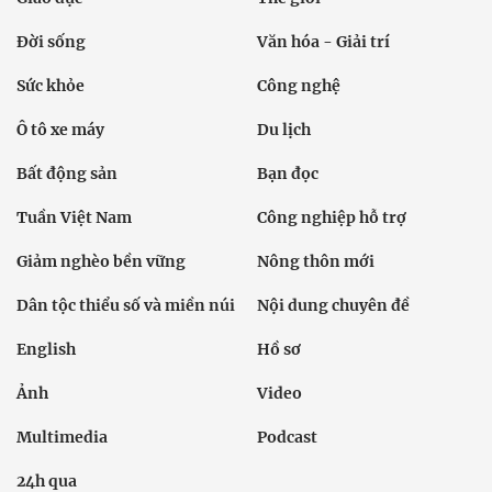
Đời sống
Văn hóa - Giải trí
Sức khỏe
Công nghệ
Ô tô xe máy
Du lịch
Bất động sản
Bạn đọc
Tuần Việt Nam
Công nghiệp hỗ trợ
Giảm nghèo bền vững
Nông thôn mới
Dân tộc thiểu số và miền núi
Nội dung chuyên đề
English
Hồ sơ
Ảnh
Video
Multimedia
Podcast
24h qua