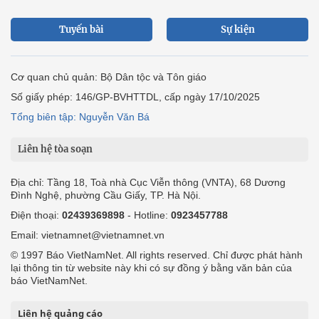
Tuyến bài
Sự kiện
Cơ quan chủ quản: Bộ Dân tộc và Tôn giáo
Số giấy phép: 146/GP-BVHTTDL, cấp ngày 17/10/2025
Tổng biên tập: Nguyễn Văn Bá
Liên hệ tòa soạn
Địa chỉ: Tầng 18, Toà nhà Cục Viễn thông (VNTA), 68 Dương
Đình Nghệ, phường Cầu Giấy, TP. Hà Nội.
Điện thoại:
02439369898
- Hotline:
0923457788
Email: vietnamnet@vietnamnet.vn
© 1997 Báo VietNamNet. All rights reserved. Chỉ được phát hành
lại thông tin từ website này khi có sự đồng ý bằng văn bản của
báo VietNamNet.
Liên hệ quảng cáo