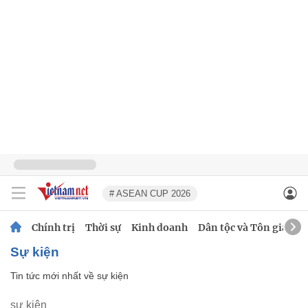
# ASEAN CUP 2026
Chính trị
Thời sự
Kinh doanh
Dân tộc và Tôn giáo
sự kiện
Tin tức mới nhất về
sự kiện
sự kiện