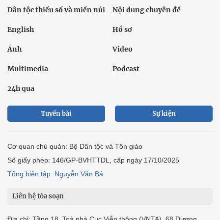
Dân tộc thiểu số và miền núi
Nội dung chuyên đề
English
Hồ sơ
Ảnh
Video
Multimedia
Podcast
24h qua
Tuyến bài
Sự kiện
Cơ quan chủ quản: Bộ Dân tộc và Tôn giáo
Số giấy phép: 146/GP-BVHTTDL, cấp ngày 17/10/2025
Tổng biên tập: Nguyễn Văn Bá
Liên hệ tòa soạn
Địa chỉ: Tầng 18, Toà nhà Cục Viễn thông (VNTA), 68 Dương