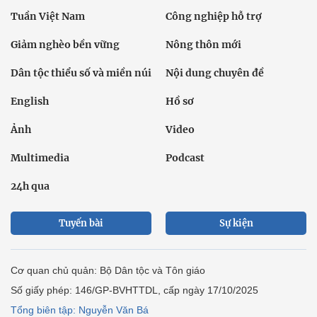
Ảnh
Video
Multimedia
Podcast
24h qua
Tuyến bài
Sự kiện
Cơ quan chủ quản: Bộ Dân tộc và Tôn giáo
Số giấy phép: 146/GP-BVHTTDL, cấp ngày 17/10/2025
Tổng biên tập: Nguyễn Văn Bá
Liên hệ tòa soạn
Địa chỉ: Tầng 18, Toà nhà Cục Viễn thông (VNTA), 68 Dương
Đình Nghệ, phường Cầu Giấy, TP. Hà Nội.
Điện thoại:
02439369898
- Hotline:
0923457788
Email: vietnamnet@vietnamnet.vn