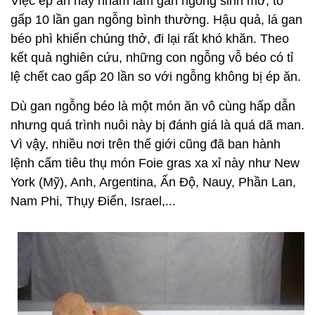
Việc ép ăn này nhằm làm gan ngỗng sinh mỡ, to
gấp 10 lần gan ngỗng bình thường. Hậu quả, lá gan
béo phì khiến chúng thở, đi lại rất khó khăn. Theo
kết quả nghiên cứu, những con ngỗng vỗ béo có tỉ
lệ chết cao gấp 20 lần so với ngỗng không bị ép ăn.
Dù gan ngỗng béo là một món ăn vô cùng hấp dẫn
nhưng quá trình nuôi này bị đánh giá là quá dã man.
Vì vậy, nhiều nơi trên thế giới cũng đã ban hành
lệnh cấm tiêu thụ món Foie gras xa xỉ này như New
York (Mỹ), Anh, Argentina, Ấn Độ, Nauy, Phần Lan,
Nam Phi, Thụy Điển, Israel,...