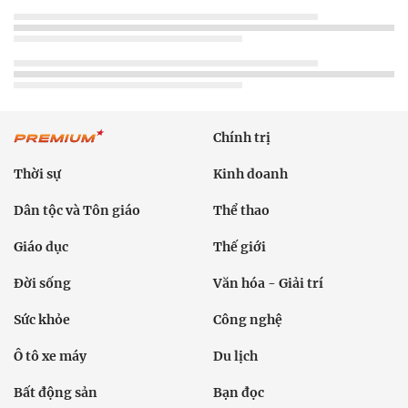
Thời sự
Kinh doanh
Dân tộc và Tôn giáo
Thể thao
Giáo dục
Thế giới
Đời sống
Văn hóa - Giải trí
Sức khỏe
Công nghệ
Ô tô xe máy
Du lịch
Bất động sản
Bạn đọc
Tuần Việt Nam
Công nghiệp hỗ trợ
Giảm nghèo bền vững
Nông thôn mới
Dân tộc thiểu số và miền núi
Nội dung chuyên đề
English
Hồ sơ