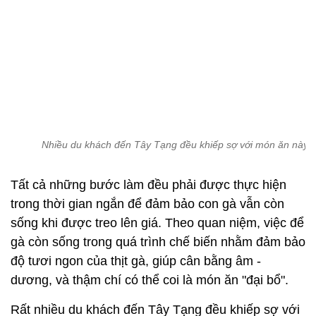
Nhiều du khách đến Tây Tạng đều khiếp sợ với món ăn này.
Tất cả những bước làm đều phải được thực hiện
trong thời gian ngắn để đảm bảo con gà vẫn còn
sống khi được treo lên giá. Theo quan niệm, việc để
gà còn sống trong quá trình chế biến nhằm đảm bảo
độ tươi ngon của thịt gà, giúp cân bằng âm -
dương, và thậm chí có thể coi là món ăn "đại bổ".
Rất nhiều du khách đến Tây Tạng đều khiếp sợ với
món ăn này, họ cho rằng cách chế biến này quá tàn
nhẫn. Vì thế, cách chế biến kiểu truyền thống giờ
chỉ còn ở Tây Tạng, còn tại thành phố lớn khác,
những con gà sẽ được cắt tiết để giảm bớt quá trình
đau đớn của chúng.