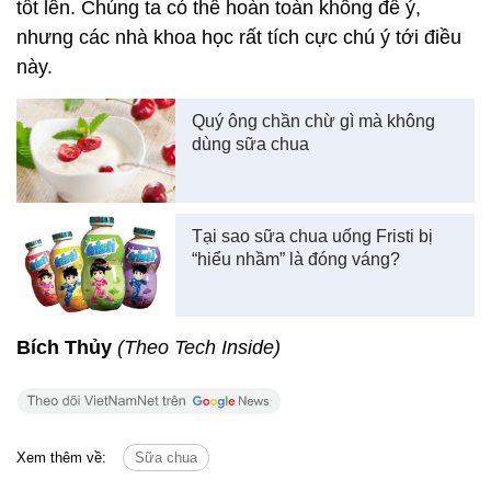
tốt lên. Chúng ta có thể hoàn toàn không để ý,
nhưng các nhà khoa học rất tích cực chú ý tới điều
này.
Quý ông chần chừ gì mà không
dùng sữa chua
Tại sao sữa chua uống Fristi bị
“hiểu nhầm” là đóng váng?
Bích Thủy
(Theo Tech Inside)
Xem thêm về:
Sữa chua