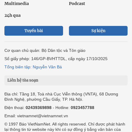
Multimedia
Podcast
24h qua
Tuyến bài
Sự kiện
Cơ quan chủ quản: Bộ Dân tộc và Tôn giáo
Số giấy phép: 146/GP-BVHTTDL, cấp ngày 17/10/2025
Tổng biên tập: Nguyễn Văn Bá
Liên hệ tòa soạn
Địa chỉ: Tầng 18, Toà nhà Cục Viễn thông (VNTA), 68 Dương
Đình Nghệ, phường Cầu Giấy, TP. Hà Nội.
Điện thoại:
02439369898
- Hotline:
0923457788
Email: vietnamnet@vietnamnet.vn
© 1997 Báo VietNamNet. All rights reserved. Chỉ được phát hành
lại thông tin từ website này khi có sự đồng ý bằng văn bản của