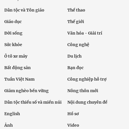
Dân tộc và Tôn giáo
Thể thao
Giáo dục
Thế giới
Đời sống
Văn hóa - Giải trí
Sức khỏe
Công nghệ
Ô tô xe máy
Du lịch
Bất động sản
Bạn đọc
Tuần Việt Nam
Công nghiệp hỗ trợ
Giảm nghèo bền vững
Nông thôn mới
Dân tộc thiểu số và miền núi
Nội dung chuyên đề
English
Hồ sơ
Ảnh
Video