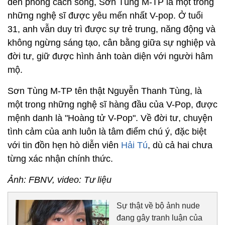
đến phong cách sống, Sơn Tùng M-TP là một trong
những nghệ sĩ được yêu mến nhất V-pop. Ở tuổi
31, anh vẫn duy trì được sự trẻ trung, năng động và
không ngừng sáng tạo, cân bằng giữa sự nghiệp và
đời tư, giữ được hình ảnh toàn diện với người hâm
mộ.
Sơn Tùng M-TP tên thật Nguyễn Thanh Tùng, là
một trong những nghệ sĩ hàng đầu của V-Pop, được
mệnh danh là "Hoàng tử V-Pop". Về đời tư, chuyện
tình cảm của anh luôn là tâm điểm chú ý, đặc biệt
với tin đồn hẹn hò diễn viên
Hải Tú
, dù cả hai chưa
từng xác nhận chính thức.
Ảnh: FBNV, video: Tư liệu
Sự thật về bộ ảnh nude
đang gây tranh luận của