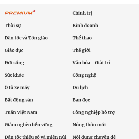
Chính trị
Thời sự
Kinh doanh
Dân tộc và Tôn giáo
Thể thao
Giáo dục
Thế giới
Đời sống
Văn hóa - Giải trí
Sức khỏe
Công nghệ
Ô tô xe máy
Du lịch
Bất động sản
Bạn đọc
Tuần Việt Nam
Công nghiệp hỗ trợ
Giảm nghèo bền vững
Nông thôn mới
Dân tộc thiểu số và miền núi
Nội dung chuyên đề