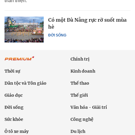
thân thiện.
Có một Đà Nẵng rực rỡ suốt mùa
hè
ĐỜI SỐNG
Chính trị
Thời sự
Kinh doanh
Dân tộc và Tôn giáo
Thể thao
Giáo dục
Thế giới
Đời sống
Văn hóa - Giải trí
Sức khỏe
Công nghệ
Ô tô xe máy
Du lịch