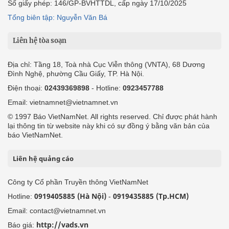
Số giấy phép: 146/GP-BVHTTDL, cấp ngày 17/10/2025
Tổng biên tập: Nguyễn Văn Bá
Liên hệ tòa soạn
Địa chỉ: Tầng 18, Toà nhà Cục Viễn thông (VNTA), 68 Dương
Đình Nghệ, phường Cầu Giấy, TP. Hà Nội.
Điện thoại:
02439369898
- Hotline:
0923457788
Email: vietnamnet@vietnamnet.vn
© 1997 Báo VietNamNet. All rights reserved. Chỉ được phát hành
lại thông tin từ website này khi có sự đồng ý bằng văn bản của
báo VietNamNet.
Liên hệ quảng cáo
Công ty Cổ phần Truyền thông VietNamNet
0919405885 (Hà Nội)
0919435885 (Tp.HCM)
Hotline:
-
Email: contact@vietnamnet.vn
http://vads.vn
Báo giá: