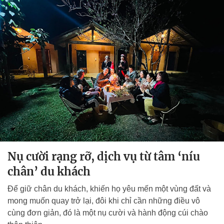
Nụ cười rạng rỡ, dịch vụ từ tâm ‘níu
chân’ du khách
Để giữ chân du khách, khiến họ yêu mến một vùng đất và
mong muốn quay trở lại, đôi khi chỉ cần những điều vô
cùng đơn giản, đó là một nụ cười và hành động cúi chào