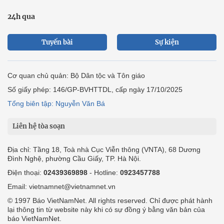
24h qua
Tuyến bài
Sự kiện
Cơ quan chủ quản: Bộ Dân tộc và Tôn giáo
Số giấy phép: 146/GP-BVHTTDL, cấp ngày 17/10/2025
Tổng biên tập: Nguyễn Văn Bá
Liên hệ tòa soạn
Địa chỉ: Tầng 18, Toà nhà Cục Viễn thông (VNTA), 68 Dương
Đình Nghệ, phường Cầu Giấy, TP. Hà Nội.
Điện thoại:
02439369898
- Hotline:
0923457788
Email: vietnamnet@vietnamnet.vn
© 1997 Báo VietNamNet. All rights reserved. Chỉ được phát hành
lại thông tin từ website này khi có sự đồng ý bằng văn bản của
báo VietNamNet.