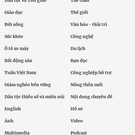
Dân tộc và Tôn giáo
Thể thao
Giáo dục
Thế giới
Đời sống
Văn hóa - Giải trí
Sức khỏe
Công nghệ
Ô tô xe máy
Du lịch
Bất động sản
Bạn đọc
Tuần Việt Nam
Công nghiệp hỗ trợ
Giảm nghèo bền vững
Nông thôn mới
Dân tộc thiểu số và miền núi
Nội dung chuyên đề
English
Hồ sơ
Ảnh
Video
Multimedia
Podcast