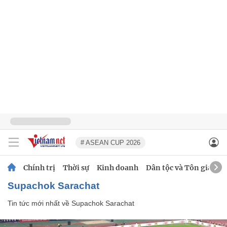
# ASEAN CUP 2026
Chính trị
Thời sự
Kinh doanh
Dân tộc và Tôn giáo
Supachok Sarachat
Tin tức mới nhất về
Supachok Sarachat