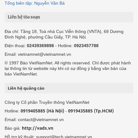
Tổng biên tập: Nguyễn Văn Bá
Liên hệ tòa soạn
Địa chỉ: Tầng 18, Toà nhà Cục Viễn thông (VNTA), 68 Dương
Đình Nghệ, phường Cầu Giấy, TP. Hà Nội.
Điện thoại:
02439369898
- Hotline:
0923457788
Email: vietnamnet@vietnamnet.vn
© 1997 Báo VietNamNet. All rights reserved. Chỉ được phát hành
lại thông tin từ website này khi có sự đồng ý bằng văn bản của
báo VietNamNet.
Liên hệ quảng cáo
Công ty Cổ phần Truyền thông VietNamNet
0919405885 (Hà Nội)
0919435885 (Tp.HCM)
Hotline:
-
Email: contact@vietnamnet.vn
http://vads.vn
Báo giá:
Hỗ trợ kỹ thuật: support@tech.vietnamnet.vn