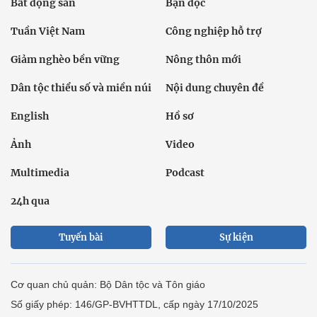
Bất động sản
Bạn đọc
Tuần Việt Nam
Công nghiệp hỗ trợ
Giảm nghèo bền vững
Nông thôn mới
Dân tộc thiểu số và miền núi
Nội dung chuyên đề
English
Hồ sơ
Ảnh
Video
Multimedia
Podcast
24h qua
Tuyến bài
Sự kiện
Cơ quan chủ quản: Bộ Dân tộc và Tôn giáo
Số giấy phép: 146/GP-BVHTTDL, cấp ngày 17/10/2025