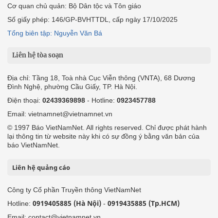
Cơ quan chủ quản: Bộ Dân tộc và Tôn giáo
Số giấy phép: 146/GP-BVHTTDL, cấp ngày 17/10/2025
Tổng biên tập: Nguyễn Văn Bá
Liên hệ tòa soạn
Địa chỉ: Tầng 18, Toà nhà Cục Viễn thông (VNTA), 68 Dương
Đình Nghệ, phường Cầu Giấy, TP. Hà Nội.
Điện thoại:
02439369898
- Hotline:
0923457788
Email: vietnamnet@vietnamnet.vn
© 1997 Báo VietNamNet. All rights reserved. Chỉ được phát hành
lại thông tin từ website này khi có sự đồng ý bằng văn bản của
báo VietNamNet.
Liên hệ quảng cáo
Công ty Cổ phần Truyền thông VietNamNet
0919405885 (Hà Nội)
0919435885 (Tp.HCM)
Hotline:
-
Email: contact@vietnamnet.vn