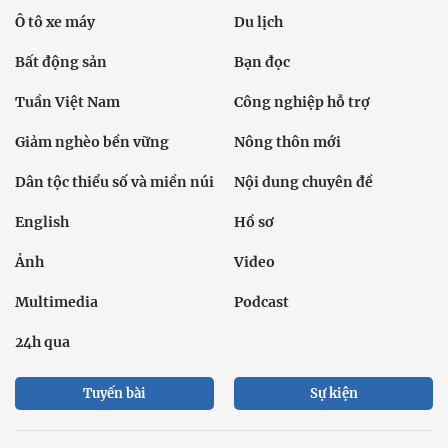
Ô tô xe máy
Du lịch
Bất động sản
Bạn đọc
Tuần Việt Nam
Công nghiệp hỗ trợ
Giảm nghèo bền vững
Nông thôn mới
Dân tộc thiểu số và miền núi
Nội dung chuyên đề
English
Hồ sơ
Ảnh
Video
Multimedia
Podcast
24h qua
Tuyến bài
Sự kiện