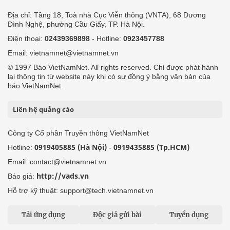
Địa chỉ: Tầng 18, Toà nhà Cục Viễn thông (VNTA), 68 Dương
Đình Nghệ, phường Cầu Giấy, TP. Hà Nội.
Điện thoại:
02439369898
- Hotline:
0923457788
Email: vietnamnet@vietnamnet.vn
© 1997 Báo VietNamNet. All rights reserved. Chỉ được phát hành
lại thông tin từ website này khi có sự đồng ý bằng văn bản của
báo VietNamNet.
Liên hệ quảng cáo
Công ty Cổ phần Truyền thông VietNamNet
0919405885 (Hà Nội)
0919435885 (Tp.HCM)
Hotline:
-
Email: contact@vietnamnet.vn
http://vads.vn
Báo giá:
Hỗ trợ kỹ thuật: support@tech.vietnamnet.vn
Tải ứng dụng
Độc giả gửi bài
Tuyển dụng